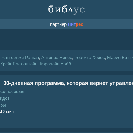
партнер
Лит
рес
,
Чаттерджи Ранган
,
Антонио Невес
,
Ребекка Хейсс
,
Мария Батт
,
Крейг Баллантайн
,
Кэролайн Уэбб
. 30-дневная программа, которая вернет управл
, философия
кидов
еры
 42 мин.