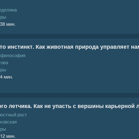
еделина
еры
 38 мин.
то инстинкт. Как животная природа управляет нам
, философия
ова
еры
 4 мин.
го летчика. Как не упасть с вершины карьерной
ностный рост
ховская
еры
 12 мин.