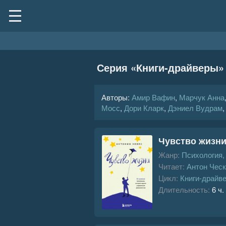
Серия «
Книги-драйверы
»
Авторы:
Амир Вафин
,
Марчук Анна
Мосс
,
Дори Кларк
,
Дэниел Вудрам
Чувство жизни
Жанр:
Психология
Читает:
Антон Чес
Цикл:
Книги-драйв
Длительность:
6 ч.