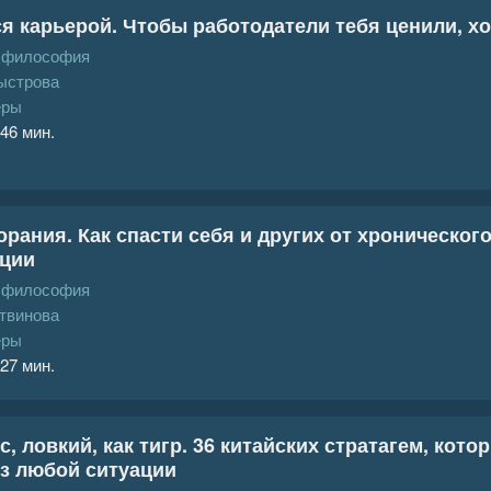
я карьерой. Чтобы работодатели тебя ценили, хо
, философия
ыстрова
еры
 46 мин.
рания. Как спасти себя и других от хронического
ации
, философия
твинова
еры
 27 мин.
с, ловкий, как тигр. 36 китайских стратагем, кот
з любой ситуации