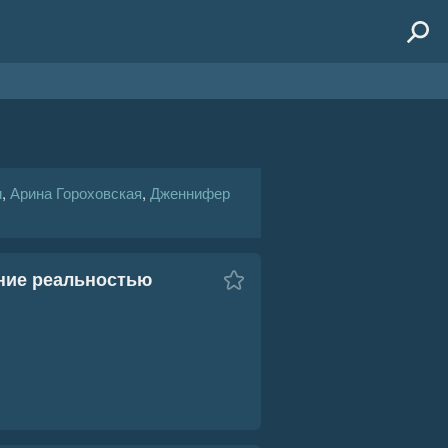
и
,
Арина Гороховская
,
Дженнифер
ение реальностью