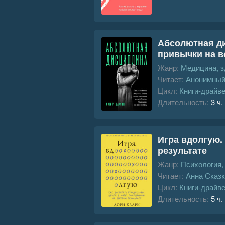
Абсолютная ди
привычки на в
Жанр:
Медицина, з
Читает:
Анонимный
Цикл:
Книги-драйв
Длительность:
3 ч.
Игра вдолгую.
результате
Жанр:
Психология
Читает:
Анна Сказ
Цикл:
Книги-драйв
Длительность:
5 ч.