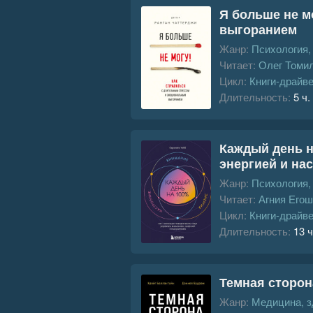
Я больше не м
выгоранием
Жанр:
Психология
Читает:
Олег Томи
Цикл:
Книги-драйв
Длительность:
5 ч.
Каждый день н
энергией и на
Жанр:
Психология
Читает:
Агния Его
Цикл:
Книги-драйв
Длительность:
13 ч
Темная сторон
Жанр:
Медицина, з