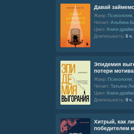
Давай займемс
Жанр:
Психология
Читает:
Альбина Б
Цикл:
Книги-драйв
Длительность:
6 ч.
Эпидемия выго
потери мотив
Жанр:
Психология
Читает:
Татьяна Ли
Цикл:
Книги-драйв
Длительность:
9 ч.
Хитрый, как ли
победителем и