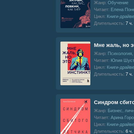
Жанр:
Обучение
Читает:
Елена Пон
Цикл:
Книги-драйв
Длительность:
7 ч.
Мне жаль, но э
Жанр:
Психология
Читает:
Юлия Шуст
Цикл:
Книги-драйв
Длительность:
7 ч.
Синдром сбито
Жанр:
Бизнес, лич
Читает:
Арина Горо
Цикл:
Книги-драйв
Длительность:
6 ч.