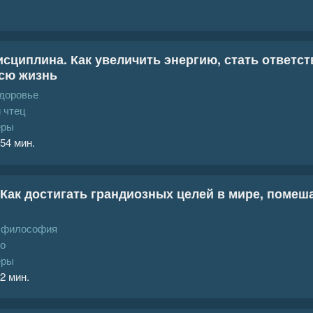
сциплина. Как увеличить энергию, стать ответс
сю жизнь
доровье
 чтец
еры
 54 мин.
 Как достигать грандиозных целей в мире, поме
, философия
ко
еры
 2 мин.