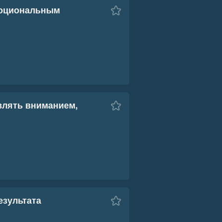
эмоциональным
влять вниманием,
езультата