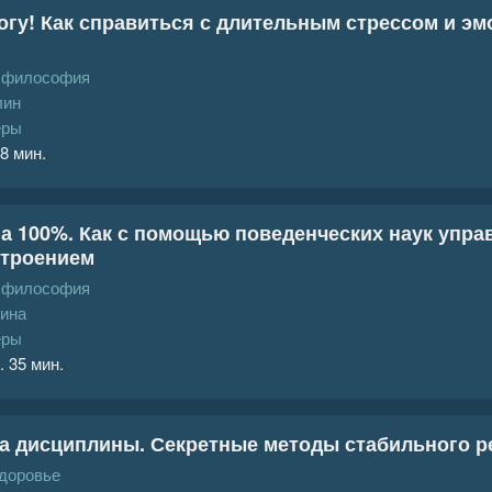
огу! Как справиться с длительным стрессом и 
, философия
лин
еры
 8 мин.
а 100%. Как с помощью поведенческих наук упра
строением
, философия
шина
еры
. 35 мин.
а дисциплины. Секретные методы стабильного р
доровье