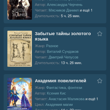
Автор:
Александра Черчень
Читает:
Мясников Даниил
и ещё 1
Длительность:
5 ч. 25 мин.
Забытые тайны золотого
языка
Жанр:
Разное
Автор:
Виталий Сундаков
Читает:
Дмитрий Чепусов
Длительность:
13 ч. 26 мин.
Академия повелителей
Жанр:
Фантастика, фэнтези
Автор:
Ксения Кис
Читает:
Анастасия Маликова
и ещё 1
Цикл:
Академия магии
Длительность:
14 ч. 32 мин.