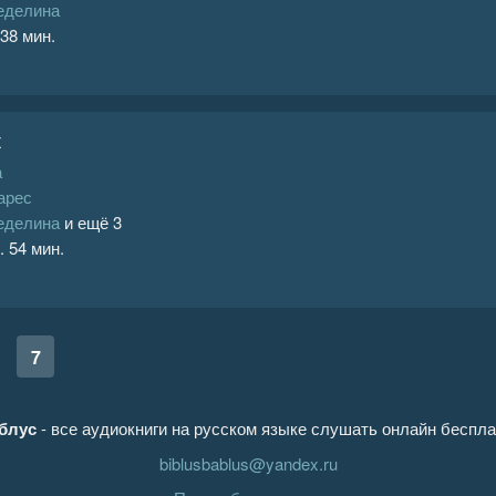
еделина
 38 мин.
к
а
арес
еделина
и ещё 3
. 54 мин.
7
блус
- все аудиокниги на русском языке слушать онлайн беспла
biblusbablus@yandex.ru