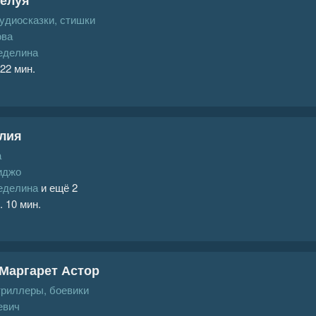
аудиосказки, стишки
ова
еделина
 22 мин.
лия
а
иджо
еделина
и ещё 2
. 10 мин.
Маргарет Астор
триллеры, боевики
евич