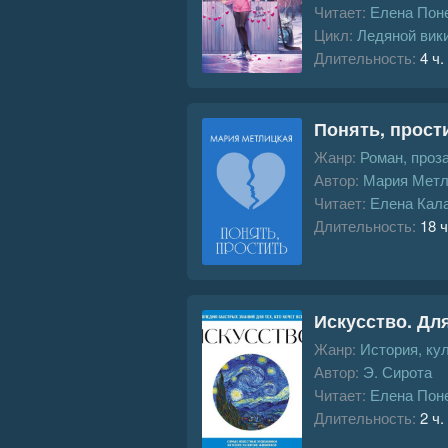
Читает:
Елена Пон
Цикл:
Ледяной вик
Длительность:
4 ч.
Понять, прост
Жанр:
Роман, проз
Автор:
Мария Метл
Читает:
Елена Кал
Длительность:
18 ч
Искусство. Для
Жанр:
История, ку
Автор:
Э. Сирота
Читает:
Елена Пон
Длительность:
2 ч.