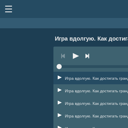
Игра вдолгую. Как дости
Игра вдолгую. Как достигать гр
Игра вдолгую. Как достигать гр
Игра вдолгую. Как достигать гр
Игра вдолгую. Как достигать гр