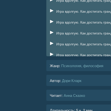
Игра вдолгую. Как достигать гр
Игра вдолгую. Как достигать гр
Игра вдолгую. Как достигать гр
Игра вдолгую. Как достигать гр
Игра вдолгую. Как достигать гр
Игра вдолгую. Как достигать гр
Жанр
:
Психология, философия
Игра вдолгую. Как достигать гр
Игра вдолгую. Как достигать гр
Автор:
Дори Кларк
Читает:
Анна Сказко
Длительность:
5 ч. 2 мин.