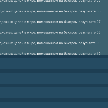
андиозных целей в мире, помешанном на быстром результате 05
андиозных целей в мире, помешанном на быстром результате 06
андиозных целей в мире, помешанном на быстром результате 07
андиозных целей в мире, помешанном на быстром результате 08
андиозных целей в мире, помешанном на быстром результате 09
андиозных целей в мире, помешанном на быстром результате 10
андиозных целей в мире, помешанном на быстром результате 11
андиозных целей в мире, помешанном на быстром результате 12