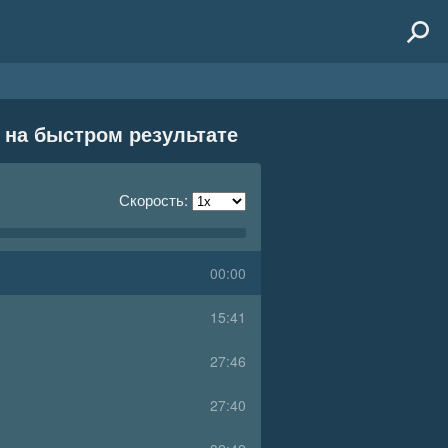
 на быстром результате
Скорость:
00:00
15:41
27:46
27:40