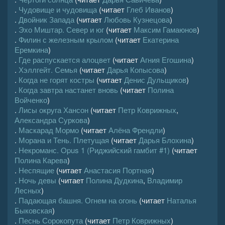
.
Чудовище и чудовища
(читает
Глеб Иванов
)
.
Двойник Запада
(читает
Любовь Кузнецова
)
.
Эхо Миштар. Север и юг
(читает
Максим Гамаюнов
)
.
Филин с железным крылом
(читает
Екатерина
Еремкина
)
.
Где распускается алоцвет
(читает
Агния Егошина
)
.
Хэллгейт. Семья
(читает
Дарья Копысова
)
.
Когда не горят костры
(читает
Денис Дульщиков
)
.
Когда завтра настанет вновь
(читает
Полина
Войченко
)
.
Лисы округа Хансон
(читает
Петр Коврижных
,
Александра Суркова
)
.
Маскарад Мормо
(читает
Алёна Френдли
)
.
Морана и Тень. Плетущая
(читает
Дарья Блохина
)
.
Некроманс. Opus 1 (Риджийский гамбит #1)
(читает
Полина Карева
)
.
Неспящие
(читает
Анастасия Портная
)
.
Ночь девы
(читает
Полина Дудкина
,
Владимир
Лесных
)
.
Падающая башня. Огнем на огонь
(читает
Наталья
Быковская
)
.
Песнь Сорокопута
(читает
Петр Коврижных
)