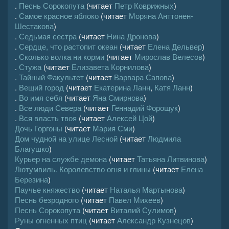
.
Песнь Сорокопута
(читает
Петр Коврижных
)
.
Самое красное яблоко
(читает
Моряна Анттонен-
Шестакова
)
.
Седьмая сестра
(читает
Нина Дронова
)
.
Сердце, что растопит океан
(читает
Елена Дельвер
)
.
Сколько волка ни корми
(читает
Мирослав Велесов
)
.
Стужа
(читает
Елизавета Корнилова
)
.
Тайный Факультет
(читает
Варвара Сапова
)
.
Вещий город
(читает
Екатерина Ланн
,
Катя Ланн
)
.
Во имя себя
(читает
Яна Смирнова
)
.
Все люди Севера
(читает
Геннадий Форощук
)
.
Вся власть твоя
(читает
Алексей Цой
)
Дочь Горгоны
(читает
Мария Сми
)
Дом чудной на улице Лесной
(читает
Людмила
Благушко
)
Курьер на службе демона
(читает
Татьяна Литвинова
)
Лютумвиль. Королевство огня и глины
(читает
Елена
Березина
)
Паучье княжество
(читает
Наталья Мартынова
)
Песнь безродного
(читает
Павел Михеев
)
Песнь Сорокопута
(читает
Виталий Сулимов
)
Руны огненных птиц
(читает
Александр Кузнецов
)