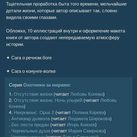
Тщательная проработка быта того времени, мельчайшие
детали жизни, которые автор описывает так, словно
видела своими глазами.
Обложка, 10 иллюстраций внутри и оформление макета
книги от автора создают непередаваемую атмосферу
истории.
✦ Сага о речном боге
✦ Сага о конунге-волке
Серия
Охотники за мирами
:
1.
Отсутствие жизни
(читает
Любовь Конева
)
2.
Отсутствие жизни. Ночь упырей
(читает
Любовь
Конева
)
4.
Некроманс. Opus 2
(читает
Полина Карева
)
.
Антиквар дьявола
(читает
Людмила Широкова
)
.
Бес лести предан
(читает
Игорь Князев
)
.
Чернильные души
(читает
Мария Смирнова
)
.
Чертоги солнца
(читает
Дарья Савичева
)