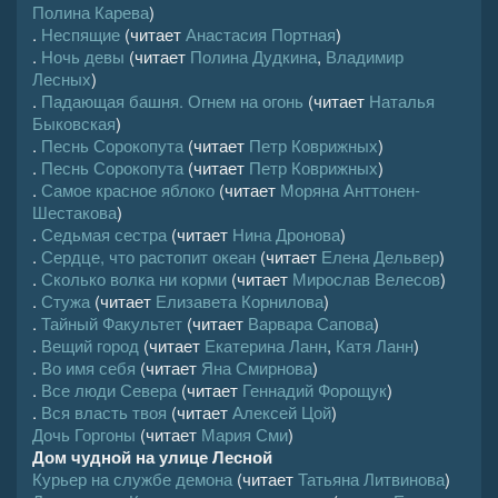
Полина Карева
)
.
Неспящие
(читает
Анастасия Портная
)
.
Ночь девы
(читает
Полина Дудкина
,
Владимир
Лесных
)
.
Падающая башня. Огнем на огонь
(читает
Наталья
Быковская
)
.
Песнь Сорокопута
(читает
Петр Коврижных
)
.
Песнь Сорокопута
(читает
Петр Коврижных
)
.
Самое красное яблоко
(читает
Моряна Анттонен-
Шестакова
)
.
Седьмая сестра
(читает
Нина Дронова
)
.
Сердце, что растопит океан
(читает
Елена Дельвер
)
.
Сколько волка ни корми
(читает
Мирослав Велесов
)
.
Стужа
(читает
Елизавета Корнилова
)
.
Тайный Факультет
(читает
Варвара Сапова
)
.
Вещий город
(читает
Екатерина Ланн
,
Катя Ланн
)
.
Во имя себя
(читает
Яна Смирнова
)
.
Все люди Севера
(читает
Геннадий Форощук
)
.
Вся власть твоя
(читает
Алексей Цой
)
Дочь Горгоны
(читает
Мария Сми
)
Дом чудной на улице Лесной
Курьер на службе демона
(читает
Татьяна Литвинова
)