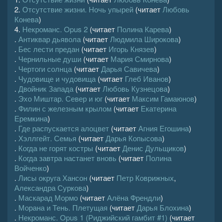
2.
Отсутствие жизни. Ночь упырей
(читает
Любовь
Конева
)
4.
Некроманс. Opus 2
(читает
Полина Карева
)
.
Антиквар дьявола
(читает
Людмила Широкова
)
.
Бес лести предан
(читает
Игорь Князев
)
.
Чернильные души
(читает
Мария Смирнова
)
.
Чертоги солнца
(читает
Дарья Савичева
)
.
Чудовище и чудовища
(читает
Глеб Иванов
)
.
Двойник Запада
(читает
Любовь Кузнецова
)
.
Эхо Миштар. Север и юг
(читает
Максим Гамаюнов
)
.
Филин с железным крылом
(читает
Екатерина
Еремкина
)
.
Где распускается алоцвет
(читает
Агния Егошина
)
.
Хэллгейт. Семья
(читает
Дарья Копысова
)
.
Когда не горят костры
(читает
Денис Дульщиков
)
.
Когда завтра настанет вновь
(читает
Полина
Войченко
)
.
Лисы округа Хансон
(читает
Петр Коврижных
,
Александра Суркова
)
.
Маскарад Мормо
(читает
Алёна Френдли
)
.
Морана и Тень. Плетущая
(читает
Дарья Блохина
)
.
Некроманс. Opus 1 (Риджийский гамбит #1)
(читает