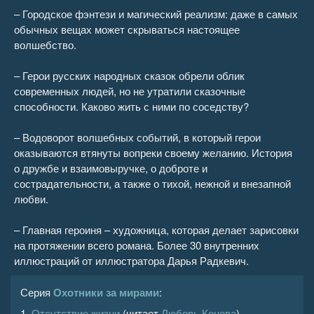
– Городское фэнтези и магический реализм: даже в самых
обычных вещах может скрываться настоящее
волшебство.
– Герои русских народных сказок обрели облик
современных людей, но не утратили сказочные
способности. Каково жить с ними по соседству?
– Водоворот волшебных событий, в который герои
оказываются втянуты вопреки своему желанию. История
о дружбе и взаимовыручке, о доброте и
сострадательности, а также о тихой, нежной и внезапной
любви.
– Главная героиня – художница, которая делает зарисовки
на протяжении всего романа. Более 30 внутренних
иллюстраций от иллюстратора Дарья Радкевич.
Серия
Охотники за мирами
:
1.
Отсутствие жизни
(читает
Любовь Конева
)