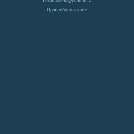
biblusbablus@yandex.ru
Правообладателям