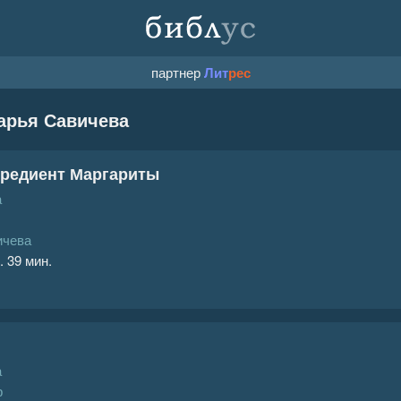
партнер
Лит
рес
арья Савичева
гредиент Маргариты
а
ичева
. 39 мин.
а
р