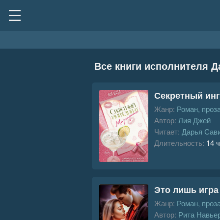
Все книги исполнителя Д
Секретный ин
Жанр:
Роман, проз
Автор:
Лия Джей
Читает:
Дарья Сав
Длительность:
14 ч
Это лишь игра
Жанр:
Роман, проз
Автор:
Рита Навье