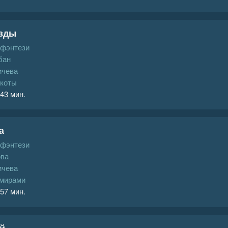
езды
 фэнтези
бан
ичева
коты
 43 мин.
а
 фэнтези
ова
ичева
 мирами
 57 мин.
й