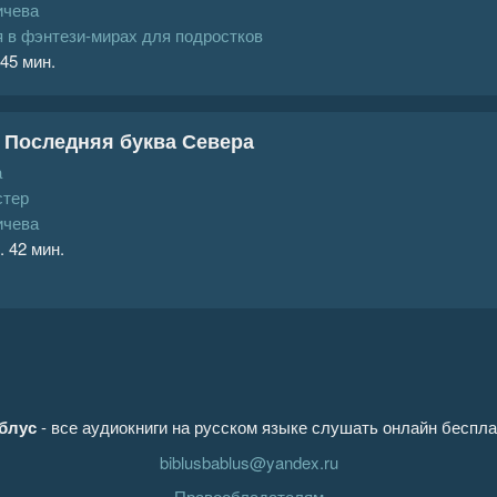
ичева
 в фэнтези-мирах для подростков
 45 мин.
 Последняя буква Севера
а
стер
ичева
. 42 мин.
блус
- все аудиокниги на русском языке слушать онлайн беспла
biblusbablus@yandex.ru
Правообладателям