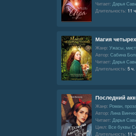
Читает:
Дарья Сав
Длительность:
11 ч
Магия четырех
Жанр:
Ужасы, мист
Автор:
Сабина Бол
Читает:
Дарья Сав
Длительность:
5 ч.
Последний акк
Жанр:
Роман, проз
Автор:
Лина Винче
Читает:
Дарья Сав
Цикл:
Все буквы С
Длительность:
11 ч