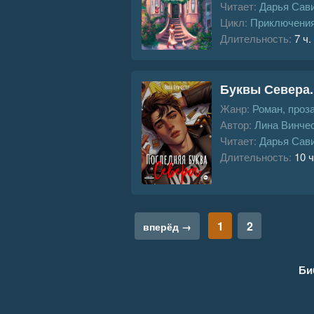
Читает:
Дарья Сав
Цикл:
Приключения
Длительность:
7 ч.
Буквы Севера.
Жанр:
Роман, проз
Автор:
Лина Винче
Читает:
Дарья Сав
Длительность:
10 ч
1
2
вперёд →
Би