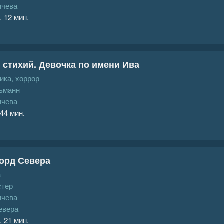
ичева
. 12 мин.
 стихий. Девочка по имени Ива
ика, хоррор
ьманн
ичева
 44 мин.
орд Севера
а
стер
ичева
евера
. 21 мин.