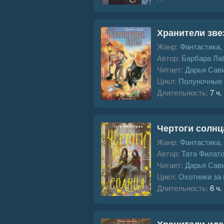
Хранители зв
Жанр:
Фантастика,
Автор:
Барбара Ла
Читает:
Дарья Сав
Цикл:
Полуночные 
Длительность:
7 ч.
Чертоги солнц
Жанр:
Фантастика,
Автор:
Тата Филат
Читает:
Дарья Сав
Цикл:
Охотники за
Длительность:
6 ч.
Хранители иде