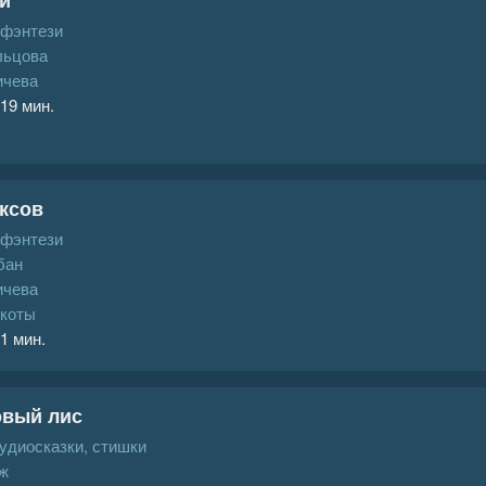
 фэнтези
льцова
ичева
 19 мин.
ксов
 фэнтези
бан
ичева
коты
 1 мин.
овый лис
аудиосказки, стишки
ж