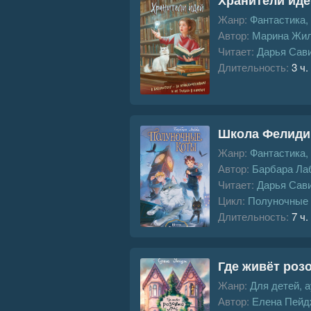
Жанр:
Фантастика,
Автор:
Марина Жи
Читает:
Дарья Сав
Длительность:
3 ч.
Школа Фелиди
Жанр:
Фантастика,
Автор:
Барбара Ла
Читает:
Дарья Сав
Цикл:
Полуночные 
Длительность:
7 ч.
Где живёт роз
Жанр:
Для детей, 
Автор:
Елена Пейд