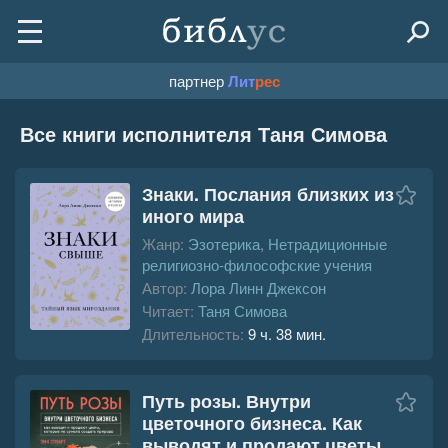
партнер
Лит
рес
Все книги исполнителя Таня Симова
Знаки. Послания близких из
иного мира
Жанр:
Эзотерика, Нетрадиционные
религиозно-философские учения
Автор:
Лора Линн Джексон
Читает:
Таня Симова
Длительность:
9 ч. 38 мин.
Путь розы. Внутри
цветочного бизнеса. Как
выводят и продают цветы,