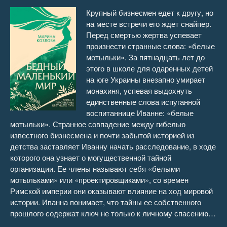
Крупный бизнесмен едет к другу, но
на месте встречи его ждет снайпер.
Перед смертью жертва успевает
произнести странные слова: «белые
мотыльки». За пятнадцать лет до
этого в школе для одаренных детей
на юге Украины внезапно умирает
монахиня, успевая выдохнуть
единственные слова испуганной
воспитаннице Иванне: «белые
мотыльки». Странное совпадение между гибелью
известного бизнесмена и почти забытой историей из
детства заставляет Иванну начать расследование, в ходе
которого она узнает о могущественной тайной
организации. Ее члены называют себя «белыми
мотыльками» или «проектировщиками», со времен
Римской империи они оказывают влияние на ход мировой
истории. Иванна понимает, что тайны ее собственного
прошлого содержат ключ не только к личному спасению…