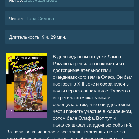
Читает:
Таня Симова
Длительность:
9 ч. 29 мин.
В долгожданном отпуске Лампа
Романова решила ознакомиться с
достопримечательностями
скандинавского замка Олаф. Он был
построен в XIII веке и сохранился в
почти первозданном виде. Туристов
встретила хозяйка замка и
сообщила о том, что они удостоены
чести принять участие в юбилейном,
сотом бале Олафа. Вот тут и
начался шквал загадочных событий.
Во-первых, выяснилось: все члены тургруппы не те, за
кого себя выдают. А во-вторых, любительница острых