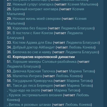
22.
Нежный супруг олигарха
(читает
Ксения Малыгина
)
26.
Брачный контракт кентавра
(читает
Ксения
Малыгина
)
29.
Ночная жизнь моей свекрови
(читает
Ксения
Малыгина
)
30.
Королева без башни
(читает
Людмила Благушко
)
31.
В постели с Кинг-Конгом
(читает
Людмила
Благушко
)
33.
Костюм Адама для Евы
(читает
Людмила Благушко
)
34.
Добрый доктор Айбандит
(читает
Любовь Конева
)
36.
Белочка во сне и наяву
(читает
Людмила Благушко
)
40.
Корпоратив королевской династии
51.
Хорошие манеры Соловья-разбойника
(читает
Людмила Благушко
)
53.
Девочка Красная Тапочка
(читает
Марина Титова
)
55.
Малютка Интрига
(читает
Любовь Конева
)
56.
Государыня Криворучка
(читает
Марина Титова
)
61.
Такси до леса Берендея
(читает
Марина Титова
)
.
Чудо-юдо на охоте
(читает
Марина Титова
)
.
Кружок экстремального вязания
(читает
Любовь
Конева
)
.
Витязь в розовых штанах
(читает
Любовь Конева
)