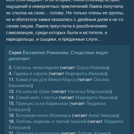
ощущений и невероятных приключений Лампа получила
их сполна на свою… голову. Не только члены ее группы,
но и обитатели замка оказались с двойным дном и не со
своим лицом. Лампа преуспела в разоблачениях
самозванцев, среди которых были и мстители, и
наркодельцы, и сыщики, и преданные слуги…
Серия
Евлампия Романова. Следствие ведет
дилетант
:
3.
Сволочь ненаглядная
(читает
Ольга Иванова
)
4.
Гадюка в сиропе
(читает
Маргарита Иванова
)
11.
Камасутра для Микки-Мауса
(читает
Оксана
Кашникова
)
13.
Но-шпа на троих
(читает
Наталья Мартынова
)
14.
Синий мопс счастья
(читает
Маргарита Иванова
)
15.
Принцесса на Кириешках
(читает
Людмила
Благушко
)
18.
Безумная кепка Мономаха
(читает
Анна Чинцова
)
18.
Любовь-морковь и третий лишний
(читает
Людмила
Благушко
)
21.
Золушка в шоколаде
(читает
Любовь Конева
)