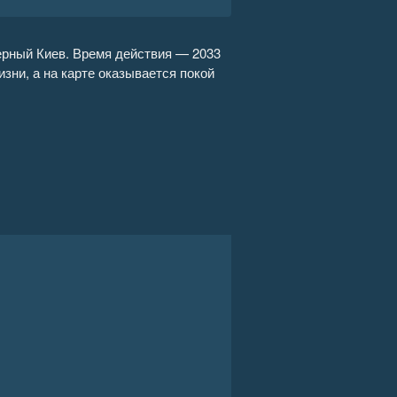
18:59
ерный Киев. Время действия — 2033
зни, а на карте оказывается покой
19:02
33:21
17:06
31:43
16:13
17:09
25:07
25:33
20:23