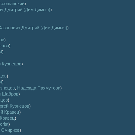
ссошанский
)
ич Дмитрий (Дим Димыч)
)
Хазанович Дмитрий (Дим Димыч)
)
ов
)
ецов
)
I
)
й Кузнецов
)
цов
)
st
)
узнецов
,
Надежда Пахмутова
)
й Шабров
)
ецов
)
ргей Кузнецов
)
й Кравец
)
 Кравец
)
orist
)
 Смирнов
)