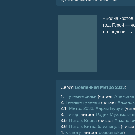
16
«Война кротов
17
год. Герой — ч
его родной ста
18
19
20
21
Серия
Вселенная Метро 2033
:
22
1.
Путевые знаки
(читает
Александ
2.
Тёмные туннели
(читает
Хазанов
23
2.1.
Метро 2033: Харам Бурум
(чит
3.
Питер
(читает
Радик Мухаметзя
24
3.5.
Питер. Война
(читает
Хазанови
3.6.
Питер. Битва близнецов
(читае
25
4.
К свету
(читает
peacemaker
)