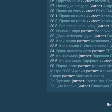
25.
Царство крыс
(читает
metalrus
)
27.
Наследие предков
(читает
Андр
28.
Право на силу
(читает
Петр См
28.1.
Право на жизнь
(читает
Хазан
28.2.
Право на месть
(читает
Хазан
28.3.
Без права на ошибку
(читает
29.
Изнанка мира
(читает
Валерий 
32.
Дочь небесного духа
(читает
Вя
33.
Край земли
(читает
Хазанович 
33.5.
Край земли 2. Огонь и пепел
(
34.
Грань человечности
(читает
TE
35.
Крыша мира
(читает
Ларионов С
35.5.
Крыша мира. Карфаген
(читае
98.
Парад-алле
(читает
Алексей Ис
Метро 2033: Аркаим
(читает
Алекс
Свора
(читает
Максим Киреев
)
За Горизонт
(читает
Константин Ст
Защита Ковача
(читает
Владимир О
Би