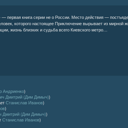
» — первая книга серии не о России. Место действия — постъяд
еловек, которого настоящее Приключение вырывает из мирной жи
нции, жизнь близких и судьба всего Киевского метро…
р Андриенко
)
ич Дмитрий (Дим Димыч)
)
ает
Станислав Иванов
)
нов
)
ч Дмитрий (Дим Димыч)
)
т
Станислав Иванов
)