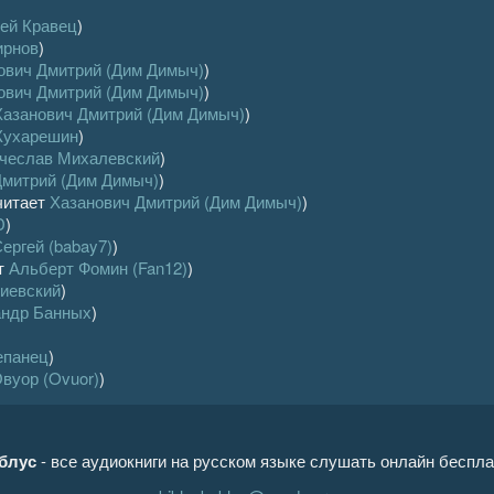
ей Кравец
)
ирнов
)
ович Дмитрий (Дим Димыч)
)
ович Дмитрий (Дим Димыч)
)
Хазанович Дмитрий (Дим Димыч)
)
Кухарешин
)
чеслав Михалевский
)
Дмитрий (Дим Димыч)
)
читает
Хазанович Дмитрий (Дим Димыч)
)
D
)
ергей (babay7)
)
т
Альберт Фомин (Fan12)
)
иевский
)
андр Банных
)
епанец
)
вуор (Ovuor)
)
блус
- все аудиокниги на русском языке слушать онлайн беспла