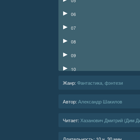
05
06
07
08
09
10
Жанр
:
Фантастика, фэнтези
11
12
Автор:
Александр Шакилов
13
Читает:
Хазанович Дмитрий (Дим Д
14
15
Длительность:
10 ч. 30 мин.