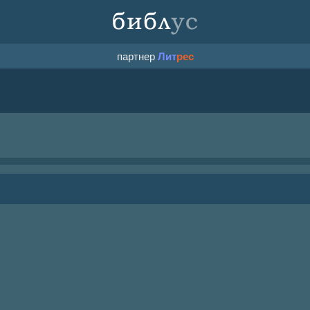
партнер
Лит
рес