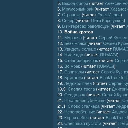
5.
Выход силой
(читает
Алексей Ро
26
6.
Мраморный рай
(читает
Хазанов
7.
Странник
(читает
Олег Исаев
)
8.
Север
(читает
Петр Коршунков
)
9.
В интересах революции
(читает
10.
Война кротов
11.
Муранча
(читает
Сергей Кузнец
12.
Безымянка
(читает
Сергей Кузн
13.
Увидеть солнце
(читает
RUMAG
14.
Ниже ада
(читает
RUMAGI
)
15.
Станция-призрак
(читает
Серге
16.
Во мрак
(читает
RUMAGI
)
17.
Санитары
(читает
Сергей Кузне
18.
Британия
(читает
BlackTracktori
19.
Ледяной плен
(читает
Сергей К
19.3.
Слепая тропа
(читает
Дмитри
20.
Осада рая
(читает
Сергей Кузн
21.
Последнее убежище
(читает
Се
21.1.
Слово сталкера
(читает
Андре
22.
Непогребенные
(читает
Андрей
23.
Корни небес
(читает
BlackTrackt
24.
Слепящая пустота
(читает
Петр