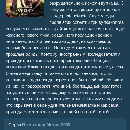
разрушительной, нежели вулканы. К
тому же, катастрофой рукотворной
— ядерной войной. Спустя годы
после этих событий три вулканолога
вынуждены выживать в райском уголке, затерянном среди
ужасного нового мира, созданного последней войной
человечества. Условия жизни здесь, на краю земли,
весьма благоприятные. Но людям тяжело отпустить
прошлые обиды, поэтому иностранным исследователям
приходится скрывать свое происхождение. Община
выживших Камчатки едва ли пощадит итальянца и уж тем
более американку, а также соотечественника, что их
покрывал, когда правда перестанет быть тайной. Но никто
из них не подозревает, что иной, беспощадный враг готов
запустить свои когти каждому из выживших в глотку,
невзирая на национальность жертвы. И никому неведомо,
что скрывает в себе удивительная Камчатка и как сама
природа жаждет ознакомить людей со своей силой.
Серия
Вселенная Метро 2033
: