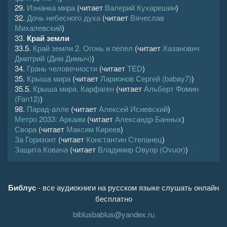
29.
Изнанка мира
(читает
Валерий Кухарешин
)
32.
Дочь небесного духа
(читает
Вячеслав
Михалевский
)
33.
Край земли
33.5.
Край земли 2. Огонь и пепел
(читает
Хазанович
Дмитрий (Дим Димыч)
)
34.
Грань человечности
(читает
TED
)
35.
Крыша мира
(читает
Ларионов Сергей (babay7)
)
35.5.
Крыша мира. Карфаген
(читает
Альберт Фомин
(Fan12)
)
98.
Парад-алле
(читает
Алексей Исиевский
)
Метро 2033: Аркаим
(читает
Александр Банных
)
Свора
(читает
Максим Киреев
)
За Горизонт
(читает
Константин Степанец
)
Защита Ковача
(читает
Владимир Овуор (Ovuor)
)
Библус
- все аудиокниги на русском языке слушать онлайн
бесплатно
biblusbablus@yandex.ru