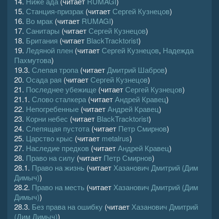
14.
Ниже ада
(читает
RUMAGI
)
15.
Станция-призрак
(читает
Сергей Кузнецов
)
16.
Во мрак
(читает
RUMAGI
)
17.
Санитары
(читает
Сергей Кузнецов
)
18.
Британия
(читает
BlackTracktorist
)
19.
Ледяной плен
(читает
Сергей Кузнецов
,
Надежда
Пахмутова
)
19.3.
Слепая тропа
(читает
Дмитрий Шабров
)
20.
Осада рая
(читает
Сергей Кузнецов
)
21.
Последнее убежище
(читает
Сергей Кузнецов
)
21.1.
Слово сталкера
(читает
Андрей Кравец
)
22.
Непогребенные
(читает
Андрей Кравец
)
23.
Корни небес
(читает
BlackTracktorist
)
24.
Слепящая пустота
(читает
Петр Смирнов
)
25.
Царство крыс
(читает
metalrus
)
27.
Наследие предков
(читает
Андрей Кравец
)
28.
Право на силу
(читает
Петр Смирнов
)
28.1.
Право на жизнь
(читает
Хазанович Дмитрий (Дим
Димыч)
)
28.2.
Право на месть
(читает
Хазанович Дмитрий (Дим
Димыч)
)
28.3.
Без права на ошибку
(читает
Хазанович Дмитрий
(Дим Димыч)
)