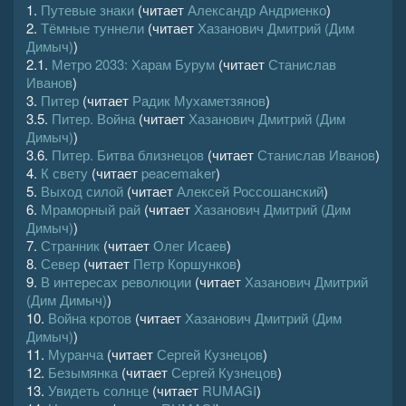
1.
Путевые знаки
(читает
Александр Андриенко
)
2.
Тёмные туннели
(читает
Хазанович Дмитрий (Дим
Димыч)
)
2.1.
Метро 2033: Харам Бурум
(читает
Станислав
Иванов
)
3.
Питер
(читает
Радик Мухаметзянов
)
3.5.
Питер. Война
(читает
Хазанович Дмитрий (Дим
Димыч)
)
3.6.
Питер. Битва близнецов
(читает
Станислав Иванов
)
4.
К свету
(читает
peacemaker
)
5.
Выход силой
(читает
Алексей Россошанский
)
6.
Мраморный рай
(читает
Хазанович Дмитрий (Дим
Димыч)
)
7.
Странник
(читает
Олег Исаев
)
8.
Север
(читает
Петр Коршунков
)
9.
В интересах революции
(читает
Хазанович Дмитрий
(Дим Димыч)
)
10.
Война кротов
(читает
Хазанович Дмитрий (Дим
Димыч)
)
11.
Муранча
(читает
Сергей Кузнецов
)
12.
Безымянка
(читает
Сергей Кузнецов
)
13.
Увидеть солнце
(читает
RUMAGI
)