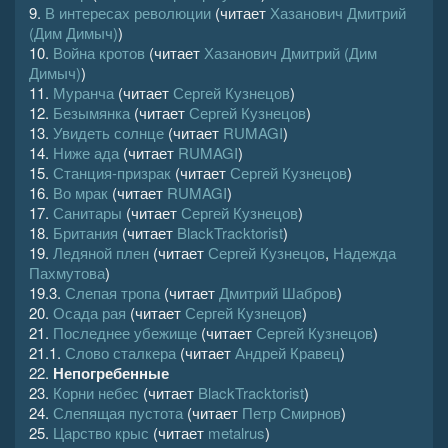
9.
В интересах революции
(читает
Хазанович Дмитрий
(Дим Димыч)
)
10.
Война кротов
(читает
Хазанович Дмитрий (Дим
Димыч)
)
11.
Муранча
(читает
Сергей Кузнецов
)
12.
Безымянка
(читает
Сергей Кузнецов
)
13.
Увидеть солнце
(читает
RUMAGI
)
14.
Ниже ада
(читает
RUMAGI
)
15.
Станция-призрак
(читает
Сергей Кузнецов
)
16.
Во мрак
(читает
RUMAGI
)
17.
Санитары
(читает
Сергей Кузнецов
)
18.
Британия
(читает
BlackTracktorist
)
19.
Ледяной плен
(читает
Сергей Кузнецов
,
Надежда
Пахмутова
)
19.3.
Слепая тропа
(читает
Дмитрий Шабров
)
20.
Осада рая
(читает
Сергей Кузнецов
)
21.
Последнее убежище
(читает
Сергей Кузнецов
)
21.1.
Слово сталкера
(читает
Андрей Кравец
)
22.
Непогребенные
23.
Корни небес
(читает
BlackTracktorist
)
24.
Слепящая пустота
(читает
Петр Смирнов
)
25.
Царство крыс
(читает
metalrus
)