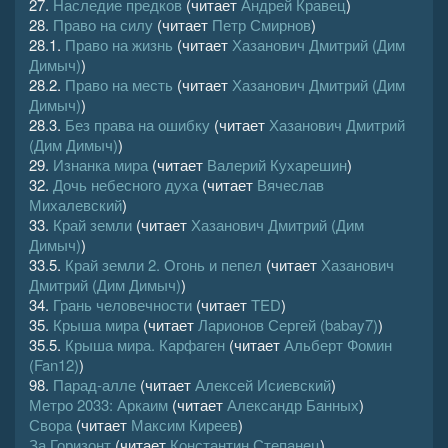
27.
Наследие предков
(читает
Андрей Кравец
)
28.
Право на силу
(читает
Петр Смирнов
)
28.1.
Право на жизнь
(читает
Хазанович Дмитрий (Дим
Димыч)
)
28.2.
Право на месть
(читает
Хазанович Дмитрий (Дим
Димыч)
)
28.3.
Без права на ошибку
(читает
Хазанович Дмитрий
(Дим Димыч)
)
29.
Изнанка мира
(читает
Валерий Кухарешин
)
32.
Дочь небесного духа
(читает
Вячеслав
Михалевский
)
33.
Край земли
(читает
Хазанович Дмитрий (Дим
Димыч)
)
33.5.
Край земли 2. Огонь и пепел
(читает
Хазанович
Дмитрий (Дим Димыч)
)
34.
Грань человечности
(читает
TED
)
35.
Крыша мира
(читает
Ларионов Сергей (babay7)
)
35.5.
Крыша мира. Карфаген
(читает
Альберт Фомин
(Fan12)
)
98.
Парад-алле
(читает
Алексей Исиевский
)
Метро 2033: Аркаим
(читает
Александр Банных
)
Свора
(читает
Максим Киреев
)
За Горизонт
(читает
Константин Степанец
)