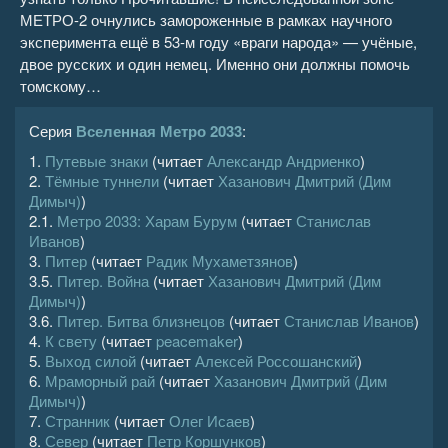
МЕТРО-2 очнулись замороженные в рамках научного
эксперимента ещё в 53-м году «враги народа» — учёные,
двое русских и один немец. Именно они должны помочь
томскому…
Серия
Вселенная Метро 2033
:
1.
Путевые знаки
(читает
Александр Андриенко
)
2.
Тёмные туннели
(читает
Хазанович Дмитрий (Дим
Димыч)
)
2.1.
Метро 2033: Харам Бурум
(читает
Станислав
Иванов
)
3.
Питер
(читает
Радик Мухаметзянов
)
3.5.
Питер. Война
(читает
Хазанович Дмитрий (Дим
Димыч)
)
3.6.
Питер. Битва близнецов
(читает
Станислав Иванов
)
4.
К свету
(читает
peacemaker
)
5.
Выход силой
(читает
Алексей Россошанский
)
6.
Мраморный рай
(читает
Хазанович Дмитрий (Дим
Димыч)
)
7.
Странник
(читает
Олег Исаев
)
8.
Север
(читает
Петр Коршунков
)