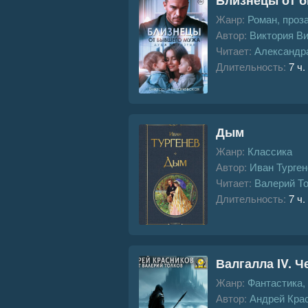
Жанр:
Роман, проз
Автор:
Виктория В
Читает:
Александр
Длительность:
7 ч.
Дым
Жанр:
Классика
Автор:
Иван Турген
Читает:
Валерий Т
Длительность:
7 ч.
Валгалла IV. 
Жанр:
Фантастика,
Автор:
Андрей Кра