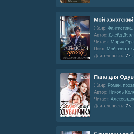
Мой азиатский
Жанр:
Фантастика,
Автор:
Джейд Дэвл
Читает:
Мария Орл
Цикл:
Мой азиатск
Длительность:
7 ч.
Папа для Одув
Жанр:
Роман, проз
Автор:
Николь Кел
Читает:
Александр
Длительность:
7 ч.
Близнецы от б