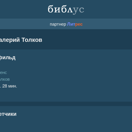
партнер
Лит
рес
алерий Толков
фильд
кенс
олков
. 28 мин.
етчики