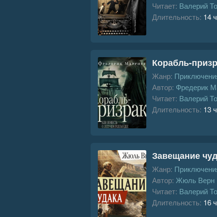
Читает:
Валерий Т
Длительность:
14 ч
Корабль-призр
Жанр:
Приключения
Автор:
Фредерик М
Читает:
Валерий Т
Длительность:
13 ч
Завещание чуд
Жанр:
Приключения
Автор:
Жюль Верн
Читает:
Валерий Т
Длительность:
16 ч