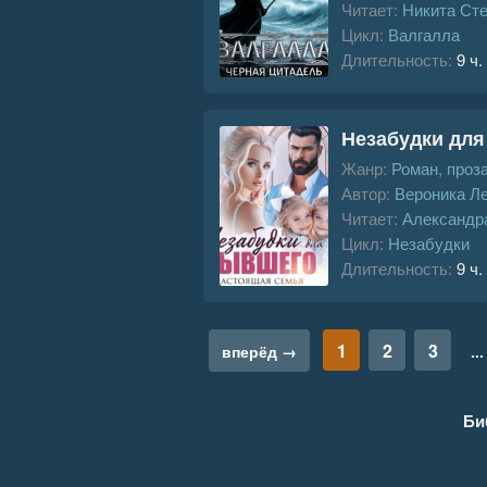
Читает:
Никита Ст
Цикл:
Валгалла
Длительность:
9 ч.
Незабудки для
Жанр:
Роман, проз
Автор:
Вероника Л
Читает:
Александр
Цикл:
Незабудки
Длительность:
9 ч.
1
2
3
вперёд →
...
Би