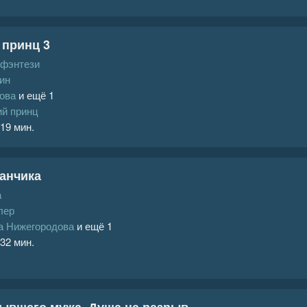
 принц 3
 фэнтези
ин
ова
и ещё 1
ий принц
 19 мин.
анчика
а
лер
а Нижегородова
и ещё 1
 32 мин.
ывшего мужа. Душа на разрыв