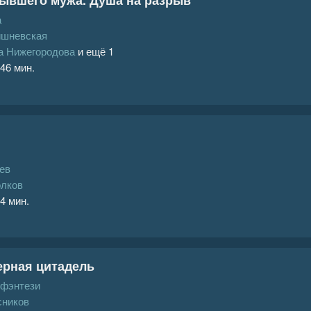
а
ишневская
а Нижегородова
и ещё 1
 46 мин.
ев
олков
 4 мин.
Черная цитадель
 фэнтези
сников