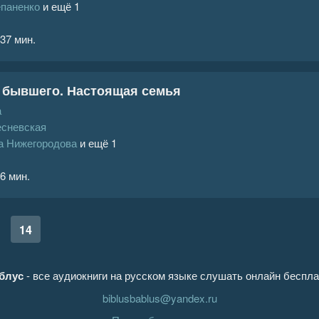
епаненко
и ещё 1
 37 мин.
 бывшего. Настоящая семья
а
есневская
а Нижегородова
и ещё 1
 6 мин.
14
блус
- все аудиокниги на русском языке слушать онлайн беспла
biblusbablus@yandex.ru