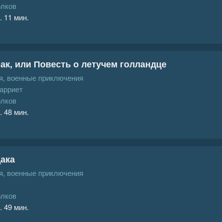
олков
. 11 мин.
ак, или Повесть о летучем голландце
, военные приключения
арриет
олков
. 48 мин.
ака
, военные приключения
олков
. 49 мин.