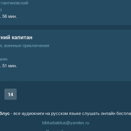
стантиновский
о
. 56 мин.
ний капитан
, военные приключения
акин
. 51 мин.
14
блус
- все аудиокниги на русском языке слушать онлайн беспла
biblusbablus@yandex.ru