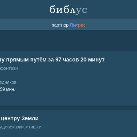
партнер
Лит
рес
ну прямым путём за 97 часов 20 минут
 фэнтези
здняков
 59 мин.
 центру Земли
аудиосказки, стишки