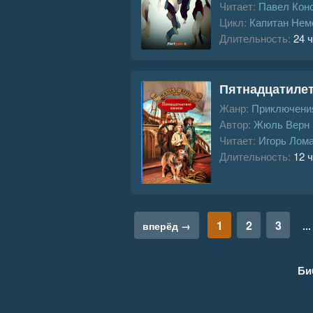
Читает:
Павел Кон
Цикл:
Капитан Нем
Длительность:
24 ч
Пятнадцатилет
Жанр:
Приключения
Автор:
Жюль Верн
Читает:
Игорь Лом
Длительность:
12 ч
1
2
3
вперёд →
...
Би