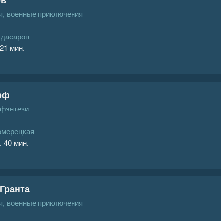
, военные приключения
гдасаров
 21 мин.
рф
 фэнтези
омерецкая
. 40 мин.
 Гранта
, военные приключения