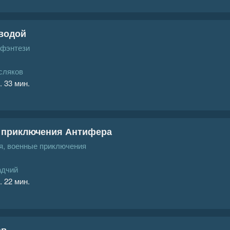
 водой
 фэнтези
сляков
. 33 мин.
 приключения Антифера
, военные приключения
адчий
. 22 мин.
ов