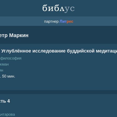
партнер
Лит
рес
етр Маркин
 Углублённое исследование буддийской медитац
, философия
кман
ин
. 50 мин.
ть 4
Антарова