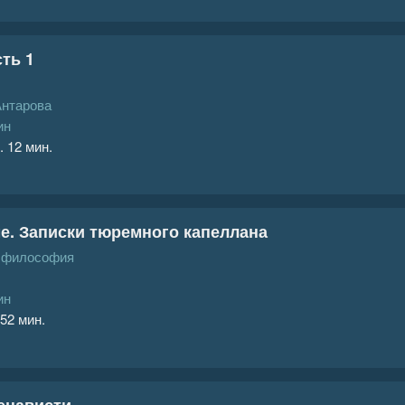
ть 1
Антарова
ин
. 12 мин.
е. Записки тюремного капеллана
, философия
ин
 52 мин.
енависти