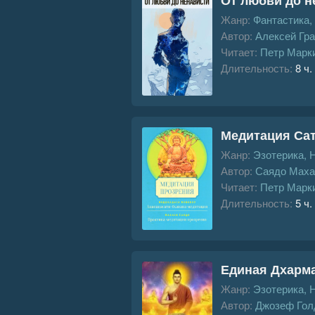
Жанр:
Фантастика,
Автор:
Алексей Гр
Читает:
Петр Марк
Длительность:
8 ч.
Медитация Сат
Жанр:
Эзотерика, 
Автор:
Саядо Маха
Читает:
Петр Марк
Длительность:
5 ч.
Единая Дхарм
Жанр:
Эзотерика, 
Автор:
Джозеф Гол