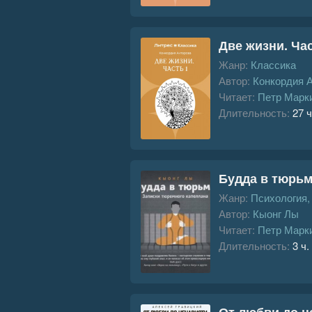
Две жизни. Час
Жанр:
Классика
Автор:
Конкордия 
Читает:
Петр Марк
Длительность:
27 ч
Будда в тюрьм
Жанр:
Психология
Автор:
Кыонг Лы
Читает:
Петр Марк
Длительность:
3 ч.
От любви до н