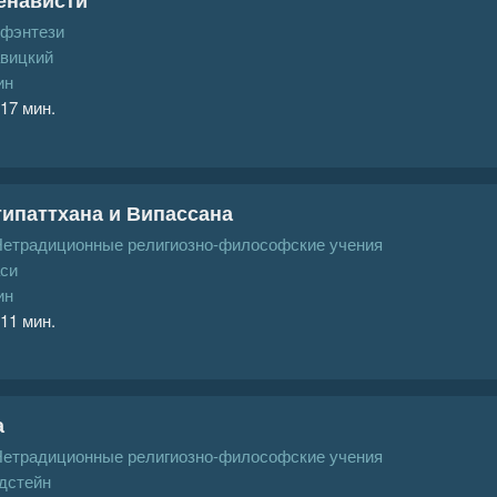
 фэнтези
авицкий
ин
 17 мин.
ипаттхана и Випассана
Нетрадиционные религиозно-философские учения
си
ин
 11 мин.
а
Нетрадиционные религиозно-философские учения
дстейн