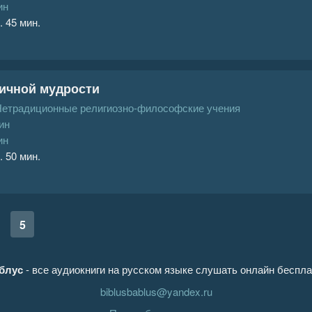
ин
. 45 мин.
ничной мудрости
Нетрадиционные религиозно-философские учения
ин
ин
. 50 мин.
5
блус
- все аудиокниги на русском языке слушать онлайн беспла
biblusbablus@yandex.ru