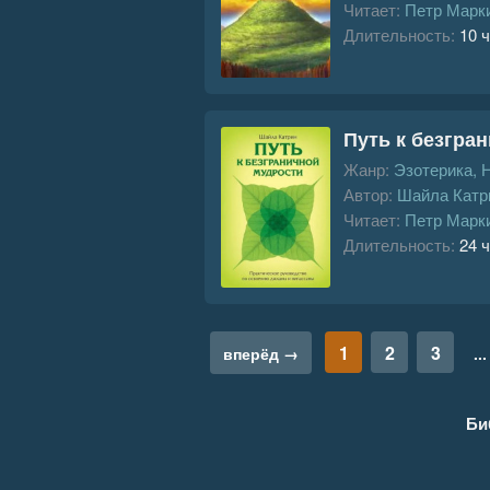
Читает:
Петр Марк
Длительность:
10 ч
Путь к безгра
Жанр:
Эзотерика, 
Автор:
Шайла Катр
Читает:
Петр Марк
Длительность:
24 ч
1
2
3
вперёд →
...
Би