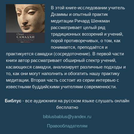
15 Интервью с Па-Ауком Саядо
27:13
В этой книге-исследовании учитель
Дхаммы и опытный практик
16 Приложения
1:10:02
медитации Ричард Шенкман
рассматривает целый ряд
традиционных воззрений и учений,
порой противоречивых, о том, как
понимается, преподаётся и
практикуется самадхи (сосредоточение). В первой части
книги автор рассматривает обширный спектр учений,
касающихся самадхи, анализирует различные подходы и
то, как они могут наполнить и обогатить нашу практику
медитации. Вторая часть состоит из серии интервью с
известными буддийскими учителями современности.
Библус
- все аудиокниги на русском языке слушать онлайн
бесплатно
biblusbablus@yandex.ru
Правообладателям