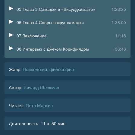
05 Глава 3 Самадхи в «Висуддхимагге»
1:28:25
06 Глава 4 Споры вокруг самадхи
1:38:00
07 Заключение
11:18
08 Интервью с Джеком Корнфилдом
36:46
09 Интервью с Аджаном Тханиссаро
42:30
Жанр
:
Психология, философия
10 Интервью с Шэрон Зальцберг
19:21
Автор:
Ричард Шенкман
11 Интервью с Бханте Гунаратаной
30:40
12 Интервью с Кристиной Фельдман
29:18
Читает:
Петр Маркин
13 Интервью с Ли Бресингтоном
32:11
Длительность:
11 ч. 50 мин.
14 Интервью с Аджаном Брахмавамсо (Аджаном Брахмом)
27:00