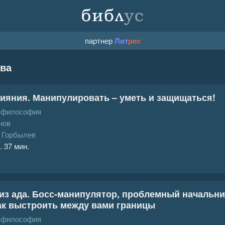
партнер
Лит
рес
ова
ияния. Манипулировать – уметь и защищаться!
, философия
нов
 Горбылев
. 37 мин.
из ада. Босс-манипулятор, проблемный начальник
ак выстроить между вами границы
, философия