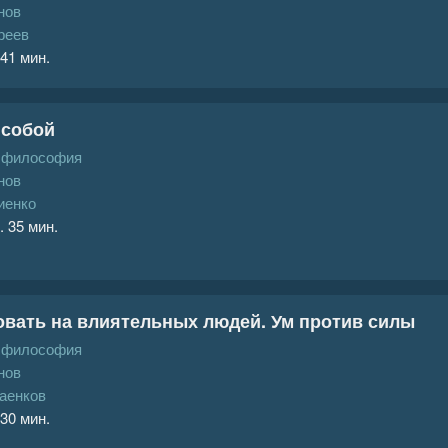
нов
реев
 41 мин.
 собой
, философия
нов
иенко
. 35 мин.
овать на влиятельных людей. Ум против силы
, философия
нов
аенков
 30 мин.