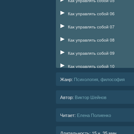
Как управлять собой 05
Как управлять собой 06
Как управлять собой 07
Как управлять собой 08
Как управлять собой 09
Как управлять собой 10
Жанр
:
Психология, философия
Как управлять собой 11
Как управлять собой 12
Автор:
Виктор Шейнов
Как управлять собой 13
Читает:
Елена Полиенко
Как управлять собой 14
Как управлять собой 15
Длительность:
15 ч. 35 мин.