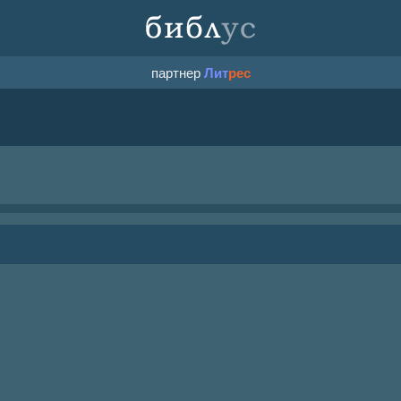
партнер
Лит
рес