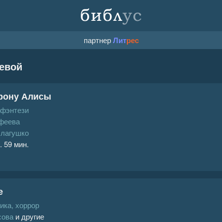
партнер
Лит
рес
евой
рону Алисы
 фэнтези
феева
лагушко
. 59 мин.
е
ика, хоррор
сова
и другие