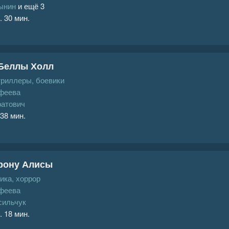
ынин
и ещё 3
. 30 мин.
Беллы Холл
триллеры, боевики
феева
ратович
 38 мин.
рону Алисы
ика, хоррор
феева
сильчук
. 18 мин.