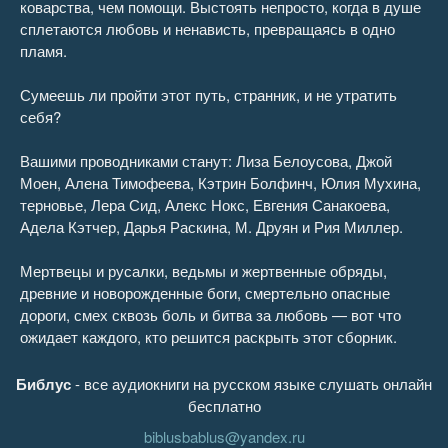
коварства, чем помощи. Выстоять непросто, когда в душе
сплетаются любовь и ненависть, превращаясь в одно
пламя.
Сумеешь ли пройти этот путь, странник, и не утратить
себя?
Вашими проводниками станут: Лиза Белоусова, Джой
Моен, Алена Тимофеева, Кэтрин Болфинч, Юлия Мухина,
терновье, Лера Сид, Алекс Нокс, Евгения Санакоева,
Адела Кэтчер, Дарья Раскина, М. Друян и Рия Миллер.
Мертвецы и русалки, ведьмы и жертвенные обряды,
древние и новорожденные боги, смертельно опасные
дороги, смех сквозь боль и битва за любовь — вот что
ожидает каждого, кто решится раскрыть этот сборник.
Библус
- все аудиокниги на русском языке слушать онлайн
бесплатно
biblusbablus@yandex.ru