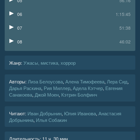
05
56:16
06
1:15:45
07
51:38
08
46:02
09
58:37
Жанр
:
Ужасы, мистика, хоррор
10
1:01:13
Авторы:
Лиза Белоусова
,
Алена Тимофеева
,
Лера Сид
,
11
18:58
Дарья Раскина
,
Рия Миллер
,
Адела Кэтчер
,
Евгения
Санакоева
,
Джой Моен
,
Кэтрин Болфинч
12
59:09
13
36:29
Читают:
Иван Добрынин
,
Юлия Иванова
,
Анастасия
Добрынина
,
Илья Собакин
Длительность:
11 ч. 30 мин.