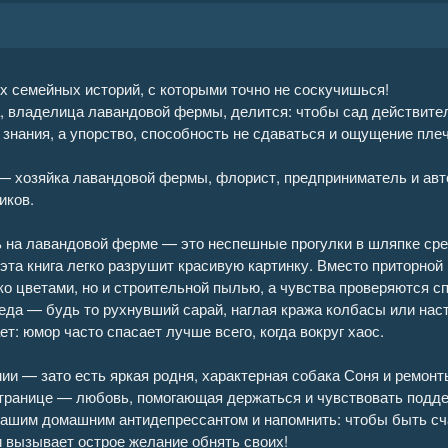
х семейных историй, с которыми точно не соскучишься!
, владелица лавандовой фермы, делится: чтобы сад действите
знания, а упорство, способность не сдаваться и ощущение пле
— хозяйка лавандовой фермы, флорист, предприниматель и авто
иков.
ь на лавандовой ферме — это неспешные прогулки в шляпке сре
 эта книга легко разрушит красивую картинку. Вместо приторной
ко цветами, но и строительной пылью, а чувства проверяются 
да — будь то рухнувший сарай, наглая кража колбасы или нас
т: юмор часто спасает лучше всего, когда вокруг хаос.
ии — зато есть яркая родня, характерная собака Соня и ремонты
странице — любовь, помогающая держаться и чувствовать поддер
 вашим домашним антидепрессантом и напомнить: чтобы быть с
и вызывает острое желание обнять своих!