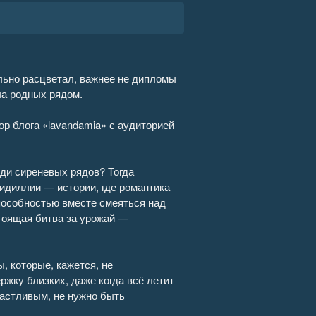
Страсти по лаванде. Пронизанные оптимизмом истории о лавандовой ферме, поехавшей крыше и больших мечтах о семейном счастье 15
07:30
Страсти по лаванде. Пронизанные оптимизмом истории о лавандовой ферме, поехавшей крыше и больших мечтах о семейном счастье 16
14:06
льно расцветал, важнее не дипломы
Страсти по лаванде. Пронизанные оптимизмом истории о лавандовой ферме, поехавшей крыше и больших мечтах о семейном счастье 17
05:36
ча родных рядом.
Страсти по лаванде. Пронизанные оптимизмом истории о лавандовой ферме, поехавшей крыше и больших мечтах о семейном счастье 18
05:49
р блога «lavandamia» с аудиторией
Страсти по лаванде. Пронизанные оптимизмом истории о лавандовой ферме, поехавшей крыше и больших мечтах о семейном счастье 19
04:47
ди сиреневых рядов? Тогда
Страсти по лаванде. Пронизанные оптимизмом истории о лавандовой ферме, поехавшей крыше и больших мечтах о семейном счастье 20
03:27
 идиллии — истории, где романтика
способностью вместе смеяться над
Страсти по лаванде. Пронизанные оптимизмом истории о лавандовой ферме, поехавшей крыше и больших мечтах о семейном счастье 21
04:10
тоящая битва за урожай —
Страсти по лаванде. Пронизанные оптимизмом истории о лавандовой ферме, поехавшей крыше и больших мечтах о семейном счастье 22
03:01
, которые, кажется, не
Страсти по лаванде. Пронизанные оптимизмом истории о лавандовой ферме, поехавшей крыше и больших мечтах о семейном счастье 23
11:32
жку близких, даже когда всё летит
частливым, не нужно быть
Страсти по лаванде. Пронизанные оптимизмом истории о лавандовой ферме, поехавшей крыше и больших мечтах о семейном счастье 24
08:24