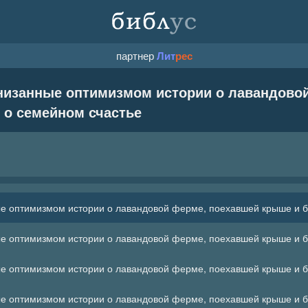
партнер
Лит
рес
онизанные оптимизмом истории о лавандово
 о семейном счастье