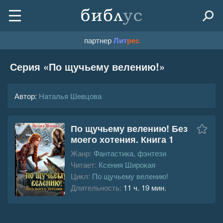
партнер
Лит
рес
Серия «
По щучьему велению!
»
Автор:
Наталья Шевцова
По щучьему велению! Без
моего хотения. Книга 1
Жанр:
Фантастика, фэнтези
Читает:
Ксения Широкая
Цикл:
По щучьему велению!
Длительность:
11 ч. 19 мин.