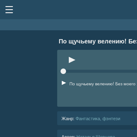
По щучьему велению! Без
По щучьему велению! Без моего 
Жанр
:
Фантастика, фэнтези
Автор:
Наталья Шевцова