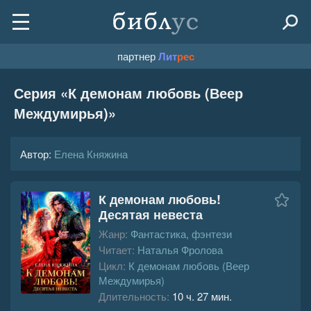
партнер
Лит
рес
Серия «
К демонам любовь (Веер
Междумирья)
»
Автор:
Елена Княжина
К демонам любовь!
Десятая невеста
Жанр:
Фантастика, фэнтези
Читает:
Наталья Фролова
Цикл:
К демонам любовь (Веер
Междумирья)
Длительность:
10 ч. 27 мин.