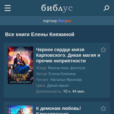
партнер
Лит
рес
Все книги Елены Княжиной
Черное сердце князя
Карповского. Дикая магия и
прочие неприятности
Жанр:
Фантастика, фэнтези
Автор:
Елена Княжина
Читает:
Наталья Фролова
Цикл:
Дикая магия
Длительность:
10 ч. 44 мин.
К демонам любовь!
Единственная