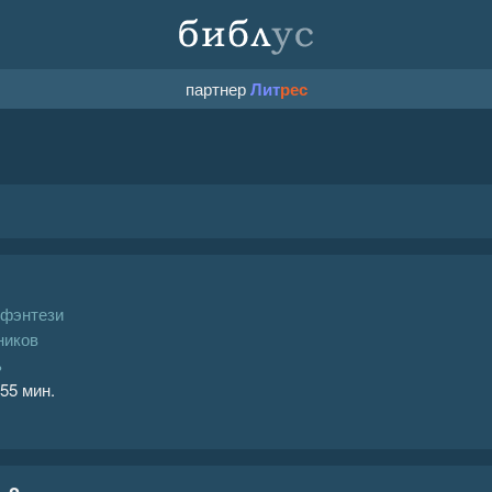
партнер
Лит
рес
 фэнтези
ников
ь
 55 мин.