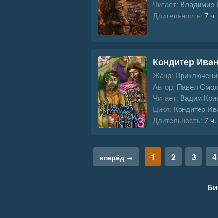
Читает:
Владимир 
Длительность:
7 ч.
Кондитер Иван
Жанр:
Приключения
Автор:
Павел Смол
Читает:
Вадим Кри
Цикл:
Кондитер Ив
Длительность:
7 ч.
1
2
3
4
вперёд →
Би