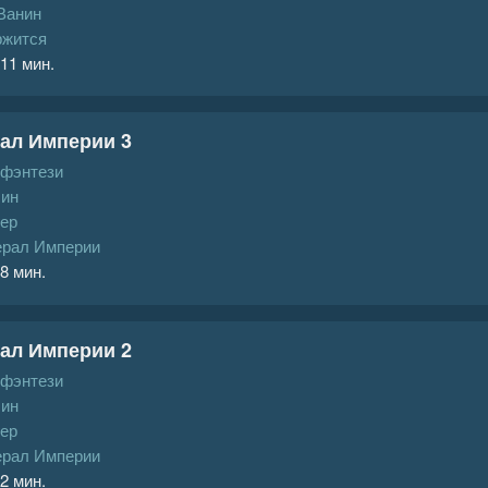
Ванин
ржится
 11 мин.
ал Империи 3
 фэнтези
ин
гер
ерал Империи
 8 мин.
ал Империи 2
 фэнтези
ин
гер
ерал Империи
 2 мин.