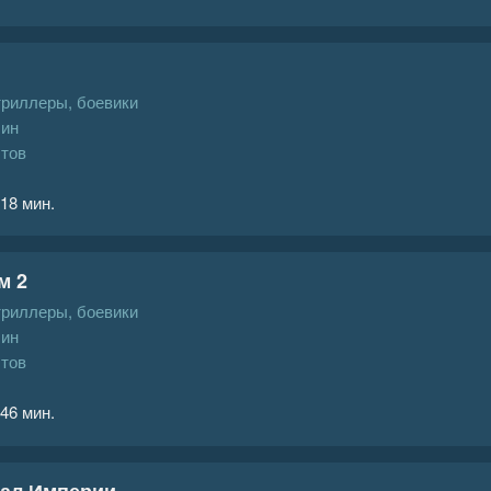
триллеры, боевики
ин
стов
 18 мин.
м 2
триллеры, боевики
ин
стов
 46 мин.
рал Империи