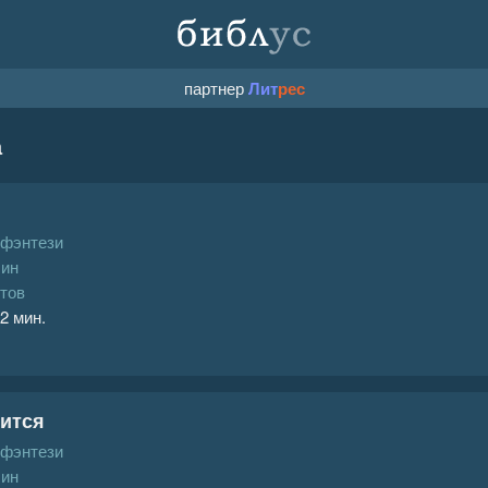
партнер
Лит
рес
а
 фэнтези
ин
тов
 2 мин.
ится
 фэнтези
ин