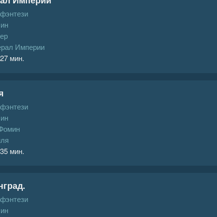
 фэнтези
ин
гер
ерал Империи
 27 мин.
я
 фэнтези
ин
Фомин
иля
 35 мин.
нград.
 фэнтези
ин