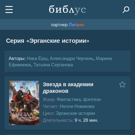
партнер
Лит
рес
Серия «
Эрганские истории
»
Авторы:
Ника Ёрш
,
Александра Черчень
,
Марина
Ефиминюк
,
Татьяна Серганова
Звезда в академии
драконов
Жанр:
Фантастика, фэнтези
Читает:
Нелли Новикова
Цикл:
Эрганские истории
Длительность:
9 ч. 28 мин.