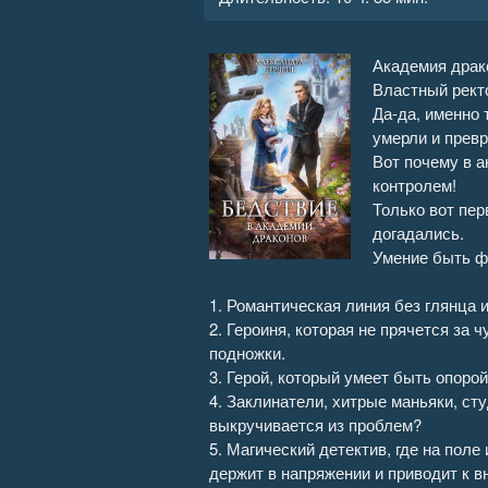
Бедствие в академии драконов 1
Академия драко
Бедствие в академии драконов 1
Властный рект
Да-да, именно 
Бедствие в академии драконов 1
умерли и превр
Вот почему в а
Бедствие в академии драконов 1
контролем!
Только вот пер
Бедствие в академии драконов 2
догадались.
Умение быть ф
Бедствие в академии драконов 2
1. Романтическая линия без глянца 
2. Героиня, которая не прячется за 
Бедствие в академии драконов 2
подножки.
3. Герой, который умеет быть опорой
Бедствие в академии драконов 2
4. Заклинатели, хитрые маньяки, с
выкручивается из проблем?
Бедствие в академии драконов 2
5. Магический детектив, где на пол
держит в напряжении и приводит к 
Бедствие в академии драконов 2