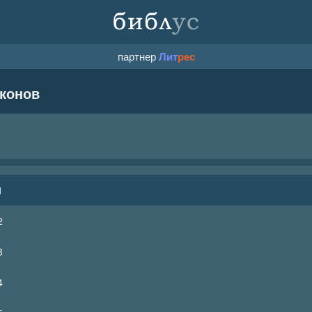
партнер
Лит
рес
аконов
1
2
3
4