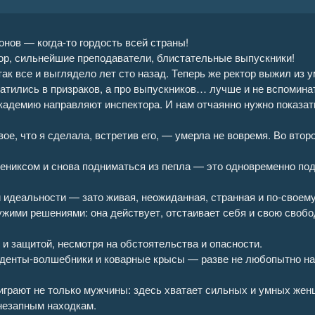
6
нов — когда-то гордость всей страны!
7
ор, сильнейшие преподаватели, блистательные выпускники!
так все и выглядело лет сто назад. Теперь же ректор выжил из 
8
атились в призраков, а про выпускников… лучше и не вспомина
кадемию направляют инспектора. И нам отчаянно нужно показать 
9
вое, что я сделала, встретив его, — умерла не вовремя. Во втор
0
ениксом и снова подниматься из пепла — это одновременно под
1
и идеальности — зато живая, неожиданная, странная и по-своему
чужими решениями: она действует, отстаивает себя и свою свобо
2
 и защитой, несмотря на обстоятельства и опасности.
3
туденты-волшебники и коварные крысы — разве не любопытно на
4
е играют не только мужчины: здесь хватает сильных и умных жен
внезапным находкам.
5