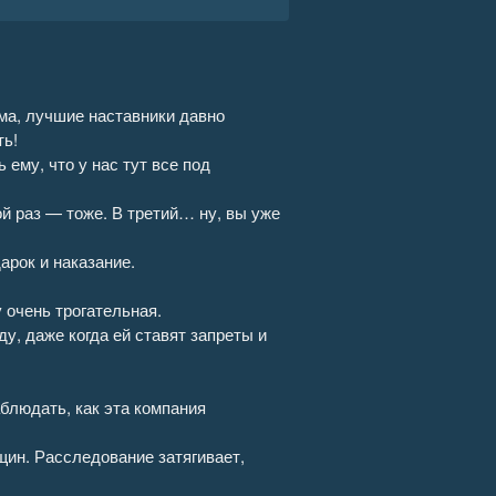
20:51
27:18
ума, лучшие наставники давно
ть!
22:11
ему, что у нас тут все под
31:52
ой раз — тоже. В третий… ну, вы уже
24:10
арок и наказание.
31:39
 очень трогательная.
ду, даже когда ей ставят запреты и
25:36
25:51
блюдать, как эта компания
35:56
щин. Расследование затягивает,
38:08