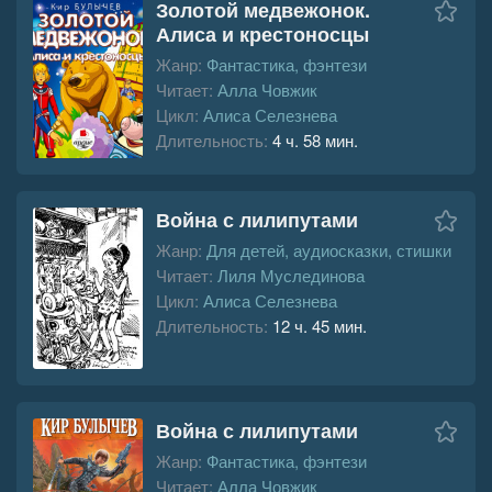
Золотой медвежонок.
Алиса и крестоносцы
Жанр:
Фантастика, фэнтези
Читает:
Алла Човжик
Цикл:
Алиса Селезнева
Длительность:
4 ч. 58 мин.
Война с лилипутами
Жанр:
Для детей, аудиосказки, стишки
Читает:
Лиля Муслединова
Цикл:
Алиса Селезнева
Длительность:
12 ч. 45 мин.
Война с лилипутами
Жанр:
Фантастика, фэнтези
Читает:
Алла Човжик