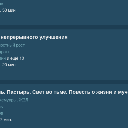
ов
. 53 мин.
 непрерывного улучшения
ностный рост
дратт
лин
и ещё 10
. 20 мин.
ь. Пастырь. Свет во тьме. Повесть о жизни и му
 мемуары, ЖЗЛ
нь
ов
 7 мин.