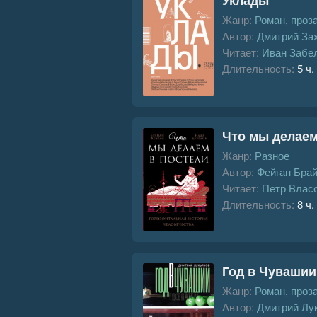
Жанр:
Роман, проз
Автор:
Дмитрий За
Читает:
Иван Забе
Длительность:
5 ч.
Что мы делаем
Жанр:
Разное
Автор:
Фейган Бра
Читает:
Петр Влас
Длительность:
8 ч.
Год в Чувашии
Жанр:
Роман, проз
Автор:
Дмитрий Лу