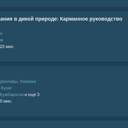
ния в дикой природе: Карманное руководство
н
ов
 23 мин.
триллеры, боевики
 Куонг
 Кумбароски
и ещё 3
 0 мин.