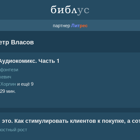
партнер
Лит
рес
етр Власов
Аудиокомикс. Часть 1
 фэнтези
кевич
 Хорлин
и ещё 9
 29 мин.
это. Как стимулировать клиентов к покупке, а со
ностный рост