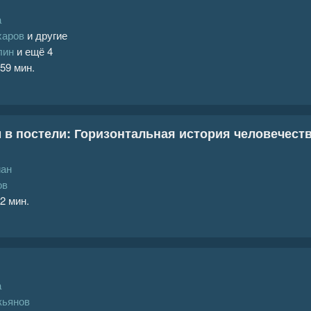
а
харов
и другие
лин
и ещё 4
 59 мин.
 в постели: Горизонтальная история человечест
йан
ов
 2 мин.
а
кьянов