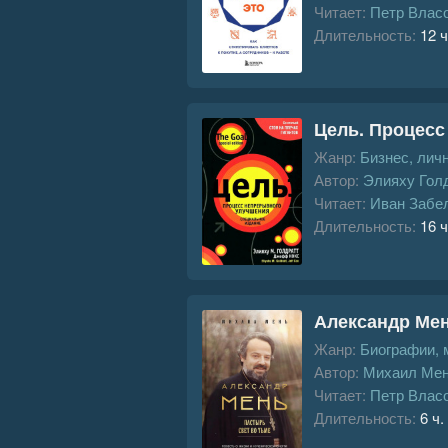
Читает:
Петр Влас
Длительность:
12 ч
Цель. Процесс
Жанр:
Бизнес, лич
Автор:
Элияху Гол
Читает:
Иван Забе
Длительность:
16 ч
Александр Мен
Жанр:
Биографии,
Автор:
Михаил Ме
Читает:
Петр Влас
Длительность:
6 ч.