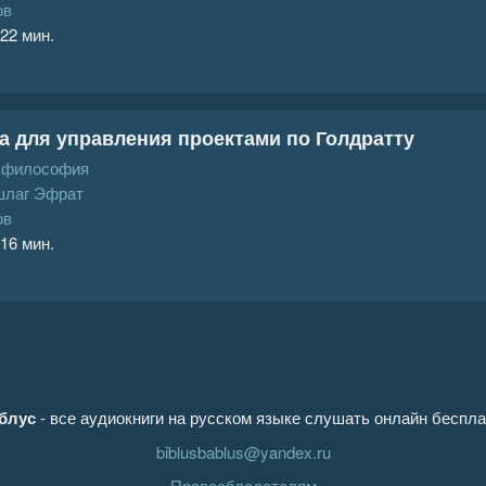
ов
 22 мин.
а для управления проектами по Голдратту
, философия
шлаг Эфрат
ов
 16 мин.
блус
- все аудиокниги на русском языке слушать онлайн беспла
biblusbablus@yandex.ru
Правообладателям