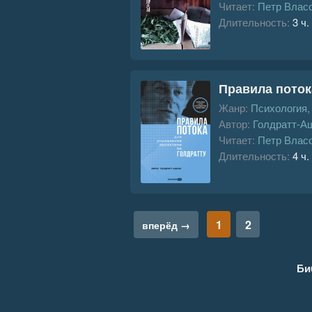
Читает:
Петр Влас
Длительность:
3 ч.
Правила поток
Жанр:
Психология
Автор:
Голдратт-А
Читает:
Петр Влас
Длительность:
4 ч.
1
2
вперёд →
Би