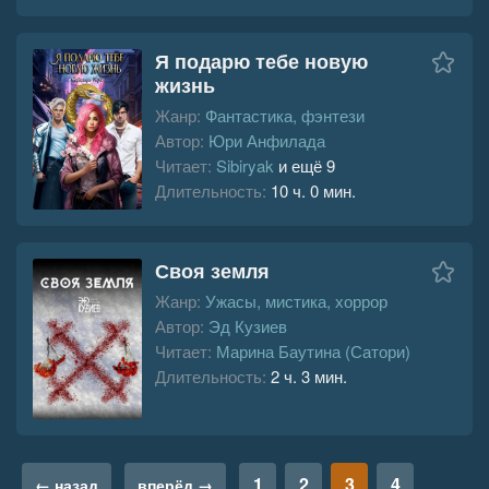
Я подарю тебе новую
жизнь
Жанр:
Фантастика, фэнтези
Автор:
Юри Анфилада
Читает:
Sibiryak
и ещё 9
Длительность:
10 ч. 0 мин.
Своя земля
Жанр:
Ужасы, мистика, хоррор
Автор:
Эд Кузиев
Читает:
Марина Баутина (Сатори)
Длительность:
2 ч. 3 мин.
1
2
3
4
← назад
вперёд →