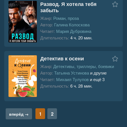
Развод. Я хотела тебя
забыть
Жанр:
Роман, проза
Автор:
Галина Колоскова
Читает:
Мария Дубровина
Длительность:
4 ч. 20 мин.
Детектив к осени
Жанр:
Детективы, триллеры, боевики
Автор:
Татьяна Устинова
и другие
Читает:
Михаил Тулупов
и ещё 3
Длительность:
6 ч. 28 мин.
1
2
вперёд →