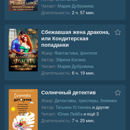
Читает:
Мария Дубровина
Длительность:
2 ч. 57 мин.
Сбежавшая жена дракона,
или Кондитерская
попаданки
Жанр:
Фантастика, фэнтези
Автор:
Эйрена Космос
Читает:
Мария Дубровина
Длительность:
6 ч. 19 мин.
Солнечный детектив
Жанр:
Детективы, триллеры, боевики
Автор:
Татьяна Устинова
и другие
Читает:
Юлия Лейба
и ещё 3
Длительность:
7 ч. 25 мин.