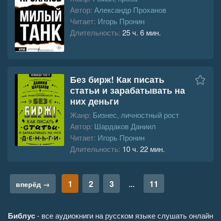
Автор:
Александр Проханов
Читает:
Игорь Пронин
Длительность:
25 ч. 6 мин.
Без бирж! Как писать
статьи и зарабатывать на
них деньги
Жанр:
Бизнес, личностный рост
Автор:
Шардаков Даниил
Читает:
Игорь Пронин
Длительность:
10 ч. 22 мин.
1
2
3
11
вперёд →
...
Библус
- все аудиокниги на русском языке слушать онлайн