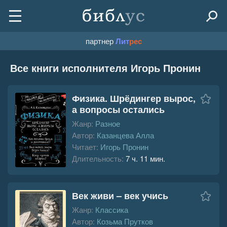
партнер
Лит
рес
Все книги исполнителя Игорь Пронин
Физика. Шрёдингер вырос,
а вопросы остались
Жанр:
Разное
Автор:
Казанцева Алла
Читает:
Игорь Пронин
Длительность:
7 ч. 11 мин.
Век живи – век учись
Жанр:
Классика
Автор:
Козьма Прутков