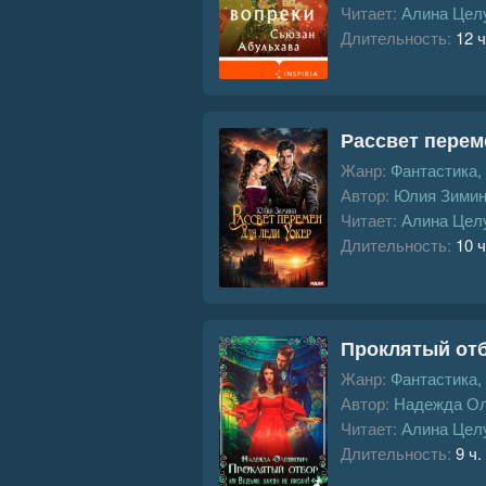
Читает:
Алина Цел
Длительность:
12 ч
Рассвет перем
Жанр:
Фантастика,
Автор:
Юлия Зими
Читает:
Алина Цел
Длительность:
10 ч
Проклятый отб
Жанр:
Фантастика,
Автор:
Надежда О
Читает:
Алина Цел
Длительность:
9 ч.