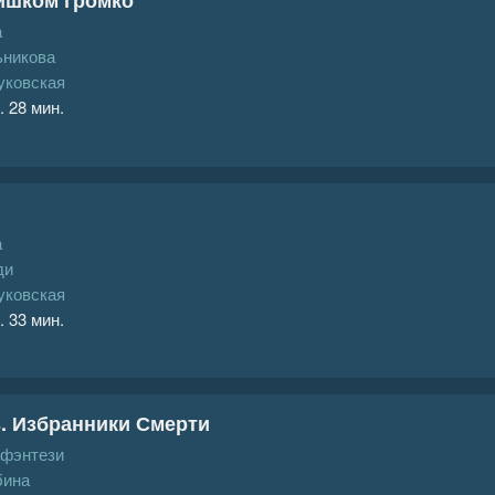
а
ьникова
уковская
. 28 мин.
а
ди
уковская
. 33 мин.
. Избранники Смерти
 фэнтези
бина