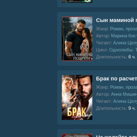
Сын маминой 
Жанр:
Роман, проз
Автор:
Марина Кис
Читает:
Алина Цел
Цикл:
Однолюбы. 
Длительность:
6 ч.
Брак по расче
Жанр:
Роман, проз
Автор:
Анна Миши
Читает:
Алина Цел
Длительность:
9 ч.
Не желайте сл