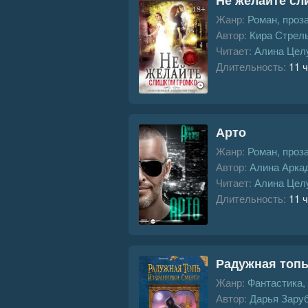
Жанр:
Роман, проз
Автор:
Кира Стрел
Читает:
Алина Цел
Длительность:
11 ч
Арто
Жанр:
Роман, проз
Автор:
Алина Арка
Читает:
Алина Цел
Длительность:
11 ч
Радужная топь
Жанр:
Фантастика,
Автор:
Дарья Зару