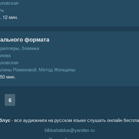
уковская
пь
. 12 мин.
нального формата
триллеры, боевики
анова
уковская
алины Романовой. Метод Женщины
 50 мин.
6
блус
- все аудиокниги на русском языке слушать онлайн беспла
biblusbablus@yandex.ru