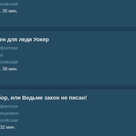
уковская
. 35 мин.
ен для леди Уокер
 фэнтези
на
уковская
. 38 мин.
ор, или Ведьме закон не писан!
 фэнтези
лешкевич
уковская
 32 мин.