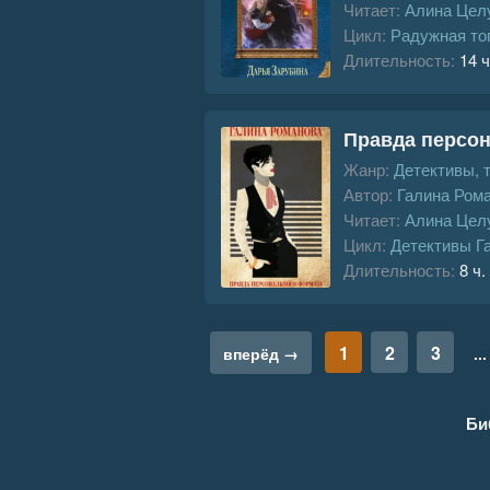
Читает:
Алина Цел
Цикл:
Радужная то
Длительность:
14 ч
Правда персо
Жанр:
Детективы, 
Автор:
Галина Ром
Читает:
Алина Цел
Цикл:
Детективы Г
Длительность:
8 ч.
1
2
3
вперёд →
...
Би