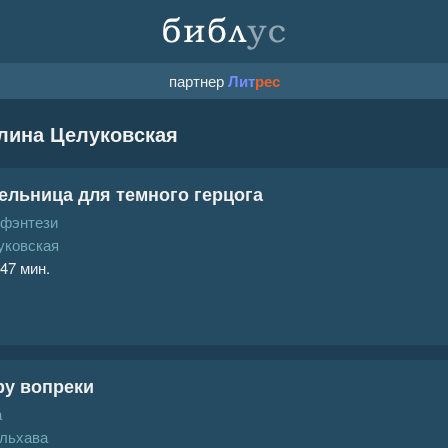
партнер
Лит
рес
лина Целуковская
ельница для темного герцога
 фэнтези
уковская
 47 мин.
ру вопреки
а
льхава