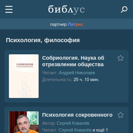
партнер
Лит
рес
Психология, философия
Собриология. Наука об
отрезвлении общества
Читает:
Андрей Николаев
Длительность:
25 ч. 10 мин.
Психология сокровенного
Автор:
Сергей Ковалёв
Читает:
Сергей Ковалёв
и ещё 1