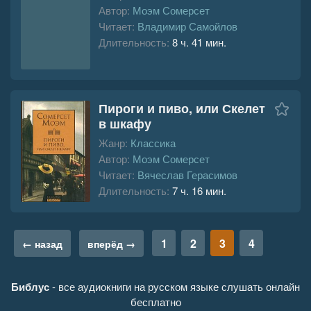
Автор:
Моэм Сомерсет
Читает:
Владимир Самойлов
Длительность:
8 ч. 41 мин.
Пироги и пиво, или Скелет
в шкафу
Жанр:
Классика
Автор:
Моэм Сомерсет
Читает:
Вячеслав Герасимов
Длительность:
7 ч. 16 мин.
1
2
3
4
← назад
вперёд →
Библус
- все аудиокниги на русском языке слушать онлайн
бесплатно