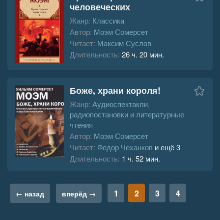
человеческих
Жанр:
Классика
Автор:
Моэм Сомерсет
Читает:
Максим Суслов
Длительность:
26 ч. 20 мин.
Боже, храни короля!
Жанр:
Аудиоспектакли,
радиопостановки и литературные
чтения
Автор:
Моэм Сомерсет
Читает:
Федор Чеханков
и ещё 3
Длительность:
1 ч. 52 мин.
1
2
3
4
← назад
вперёд →