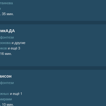
твинова
р
. 35 мин.
в мкАДА
 фэнтези
фонова
и другие
иков
и ещё 3
 16 мин.
ансон
 фэнтези
ижных
и ещё 1
 мирами
. 10 мин.