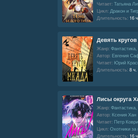
Читает:
Татьяна Ли
Цикл:
Дракон и Тиг
Длительность:
16 ч
Девять круго
Жанр:
Фантастика,
Автор:
Евгения Са
Читает:
Юрий Крас
Длительность:
8 ч.
Лисы округа Х
Жанр:
Фантастика,
Автор:
Ксения Хан
Читает:
Петр Ковр
Цикл:
Охотники за
Длительность:
16 ч