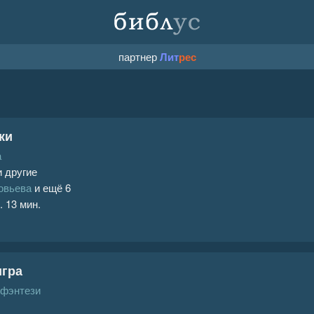
партнер
Лит
рес
ки
а
 другие
овьева
и ещё 6
. 13 мин.
игра
 фэнтези