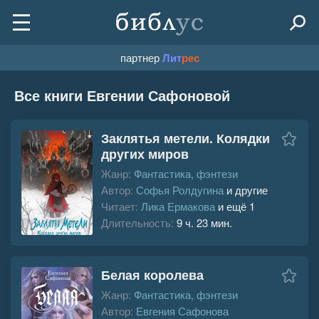
партнер
Лит
рес
Все книги Евгении Сафоновой
Заклятья метели. Колядки
других миров
Жанр:
Фантастика, фэнтези
Автор:
Софья Ролдугина
и другие
Читает:
Лика Ермакова
и ещё 1
Длительность:
9 ч. 23 мин.
Белая королева
Жанр:
Фантастика, фэнтези
Автор:
Евгения Сафонова