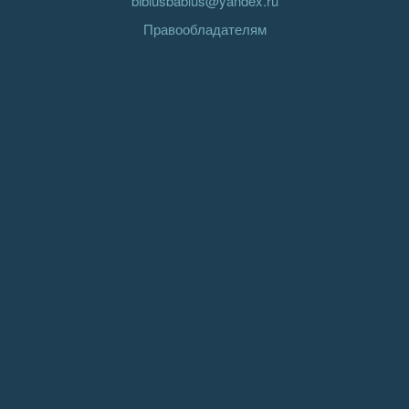
biblusbablus@yandex.ru
Правообладателям