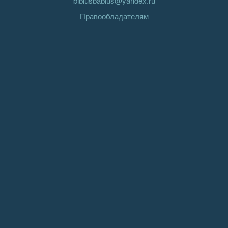
biblusbablus@yandex.ru
Правообладателям