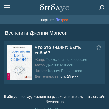
партнер
Лит
рес
Все книги Дженни Мэнсон
Что это значит: быть
собой?
Жанр:
Психология, философия
Автор:
Дженни Мэнсон
Читает:
Ксения Большакова
Длительность:
8 ч. 29 мин.
Библус
- все аудиокниги на русском языке слушать онлайн
бесплатно