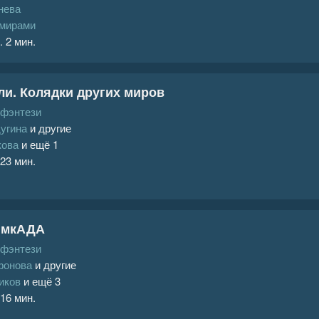
нева
 мирами
. 2 мин.
ли. Колядки других миров
 фэнтези
угина
и другие
кова
и ещё 1
 23 мин.
в мкАДА
 фэнтези
фонова
и другие
иков
и ещё 3
 16 мин.