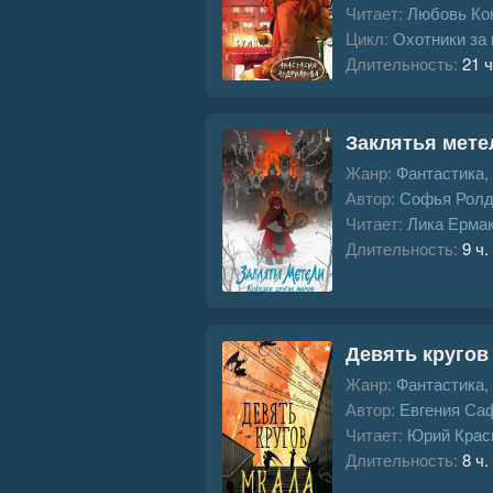
Читает:
Любовь Ко
Цикл:
Охотники за
Длительность:
21 ч
Заклятья мете
Жанр:
Фантастика,
Автор:
Софья Ролд
Читает:
Лика Ерма
Длительность:
9 ч.
Девять круго
Жанр:
Фантастика,
Автор:
Евгения Са
Читает:
Юрий Крас
Длительность:
8 ч.