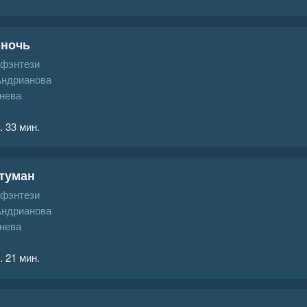
 ночь
 фэнтези
Андрианова
нева
. 33 мин.
 туман
 фэнтези
Андрианова
нева
. 21 мин.