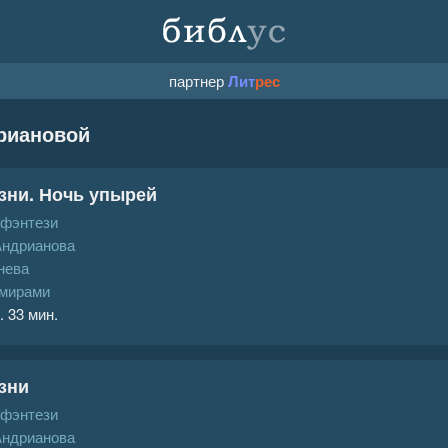
партнер
Лит
рес
дриановой
зни. Ночь упырей
 фэнтези
Андрианова
нева
 мирами
. 33 мин.
зни
 фэнтези
Андрианова