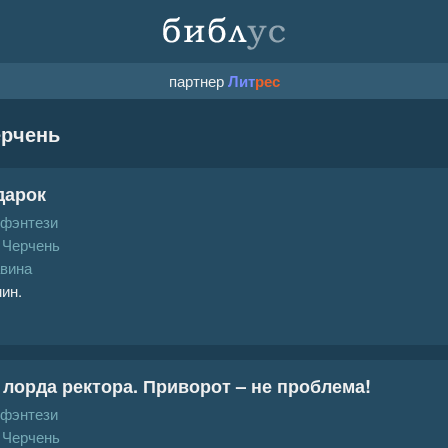
партнер
Лит
рес
ерчень
дарок
 фэнтези
 Черчень
вина
мин.
 лорда ректора. Приворот – не проблема!
 фэнтези
 Черчень