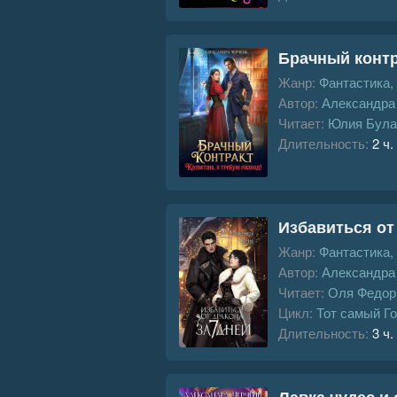
Брачный контр
Жанр:
Фантастика,
Автор:
Александра
Читает:
Юлия Була
Длительность:
2 ч.
Избавиться от 
Жанр:
Фантастика,
Автор:
Александра
Читает:
Оля Федор
Цикл:
Тот самый Г
Длительность:
3 ч.
Лавка чудес и