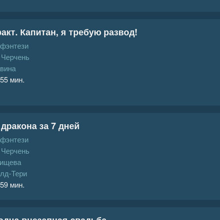
акт. Капитан, я требую развод!
 фэнтези
 Черчень
вина
 55 мин.
дракона за 7 дней
 фэнтези
 Черчень
ищева
олд-Тери
 59 мин.
 одна внезапная свадьба