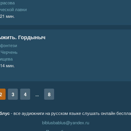
красова
ческой лавки
 21 мин.
выжить. Гордыныч
 фэнтези
 Черчень
ищева
 14 мин.
2
3
4
8
...
блус
- все аудиокниги на русском языке слушать онлайн беспла
biblusbablus@yandex.ru