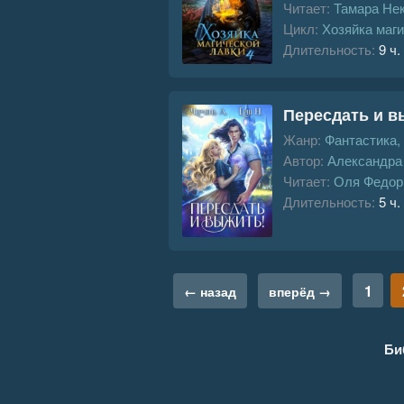
Читает:
Тамара Не
Цикл:
Хозяйка маги
Длительность:
9 ч.
Пересдать и 
Жанр:
Фантастика,
Автор:
Александра
Читает:
Оля Федор
Длительность:
5 ч.
1
← назад
вперёд →
Би