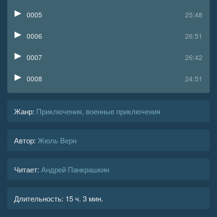
0005
25:48
0006
26:51
0007
26:42
0008
24:51
0009
25:37
Жанр
:
Приключения, военные приключения
0010
29:16
Автор:
Жюль Верн
0011
31:23
0012
26:09
Читает:
Андрей Панкрашкин
0013
28:49
Длительность:
15 ч. 3 мин.
0014
29:15