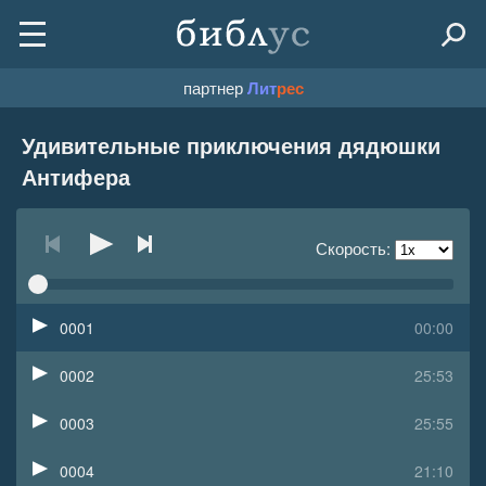
партнер
Лит
рес
Удивительные приключения дядюшки
Антифера
Скорость:
0001
00:00
0002
25:53
0003
25:55
0004
21:10