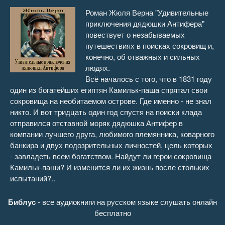
0015
22:52
Роман Жюля Верна "Удивительные
приключения дядюшки Антифера"
0016
25:55
повествует о незабываемых
путешествиях в поисках сокровищ и,
0017
21:13
конечно, об отважных и сильных
людях.
0018
20:47
Всё началось с того, что в 1831 году
один из богатейших египтян Камильк-паша спрятал свои
0019
23:32
сокровища на необитаемом острове. Где именно - не знал
никто. И вот тридцать один год спустя на поиски клада
0020
24:11
отправился отставной моряк дядюшка Антифер в
компании лучшего друга, любимого племянника, коварного
0021
24:10
банкира и двух подозрительных личностей, цель которых
- завладеть всем богатством. Найдут ли герои сокровища
0022
25:59
Камильк-паши? И изменится ли их жизнь после стольких
испытаний?..
0023
22:08
Библус
- все аудиокниги на русском языке слушать онлайн
0024
22:55
бесплатно