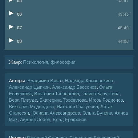
05
32:47
06
49:45
07
45:49
08
44:08
09
43:10
Жанр
:
Психология, философия
10
45:21
Авторы:
Владимир Викто
,
Надежда Косолапкина
,
11
42:08
Александр Цыпкин
,
Александр Бессонов
,
Ольга
Есаулкова
,
Виктория Топоногова
,
Галина Капустина
,
12
42:50
Вера Плауде
,
Екатерина Трефилова
,
Игорь Родионов
,
Виктория Медведева
,
Наталья Глазунова
,
Артак
13
43:48
Оганесян
,
Юлиана Александрова
,
Ольга Бунина
,
Алиса
Мак
,
Андрей Лобов
,
Влад Ерафонов
14
49:30
15
42:38
Читают:
Геннадий Смирнов
,
Станислав Воронецкий
,