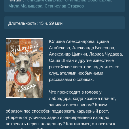
Мила Манышева
,
Станислав Старков
16
43:27
Длительность:
15 ч. 29 мин.
17
44:12
18
23:48
Юлиана Александрова, Диана
Атабекова, Александр Бессонов,
19
31:45
Александр Цыпкин, Лариса Чудаева,
Саша Шиган и другие известные
20
45:40
российские писатели поделятся со
слушателями необычными
21
18:00
рассказами о собаках.
22
45:28
Что происходит в голове у
лабрадора, когда хозяйка плачет,
23
27:16
запивая слезы вином? Каким
образом пес способен поддержать карьерный рост,
24
41:49
уберечь от уличных задир и одновременно изрядно
потрепать нервы владельцу? Как питомец относится к
25
44:36