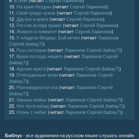
9.
В огне
(читает
Сергей Ларионов
)
10.
На краю бездны
(читает
Сергей Ларионов
)
11.
Свой среди чужих
(читает
Сергей Ларионов
)
12.
Друзья и враги
(читает
Сергей Ларионов
)
13.
Россия всегда права!
(читает
Сергей Ларионов
)
14.
Живите и помните!
(читает
Сергей Ларионов
)
15.
У кладезя бездны. Бой вечен
(читает
Ларионов
Сергей (babay7)
)
16.
Псы господни
(читает
Ларионов Сергей (babay7)
)
17.
Враги господа нашего
(читает
Ларионов Сергей
(babay7)
)
18.
Адские врата
(читает
Ларионов Сергей (babay7)
)
19.
Отягощенные злом
(читает
Ларионов Сергей
(babay7)
)
20.
Разновидности зла
(читает
Ларионов Сергей
(babay7)
)
21.
Законы войны
(читает
Ларионов Сергей (babay7)
)
22.
Нет пути назад
(читает
Ларионов Сергей (babay7)
)
23.
Огонь с небес
(читает
Ларионов Сергей (babay7)
)
Библус
- все аудиокниги на русском языке слушать онлайн