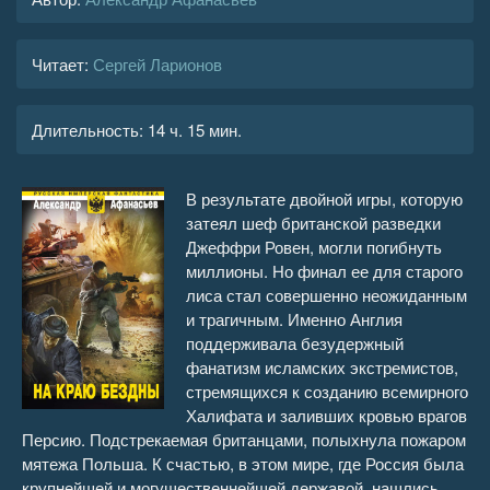
Читает:
Сергей Ларионов
Длительность:
14 ч. 15 мин.
В результате двойной игры, которую
затеял шеф британской разведки
Джеффри Ровен, могли погибнуть
миллионы. Но финал ее для старого
лиса стал совершенно неожиданным
и трагичным. Именно Англия
поддерживала безудержный
фанатизм исламских экстремистов,
стремящихся к созданию всемирного
Халифата и заливших кровью врагов
Персию. Подстрекаемая британцами, полыхнула пожаром
мятежа Польша. К счастью, в этом мире, где Россия была
крупнейшей и могущественнейшей державой, нашлись