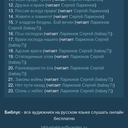
12.
Друзья и враги
(читает
Сергей Ларионов
)
13.
Россия всегда права!
(читает
Сергей Ларионов
)
14.
Живите и помните!
(читает
Сергей Ларионов
)
15.
У кладезя бездны. Бой вечен
(читает
Ларионов
Сергей (babay7)
)
16.
Псы господни
(читает
Ларионов Сергей (babay7)
)
17.
Враги господа нашего
(читает
Ларионов Сергей
(babay7)
)
18.
Адские врата
(читает
Ларионов Сергей (babay7)
)
19.
Отягощенные злом
(читает
Ларионов Сергей
(babay7)
)
20.
Разновидности зла
(читает
Ларионов Сергей
(babay7)
)
21.
Законы войны
(читает
Ларионов Сергей (babay7)
)
22.
Нет пути назад
(читает
Ларионов Сергей (babay7)
)
23.
Огонь с небес
(читает
Ларионов Сергей (babay7)
)
Библус
- все аудиокниги на русском языке слушать онлайн
бесплатно
biblusbablus@yandex.ru