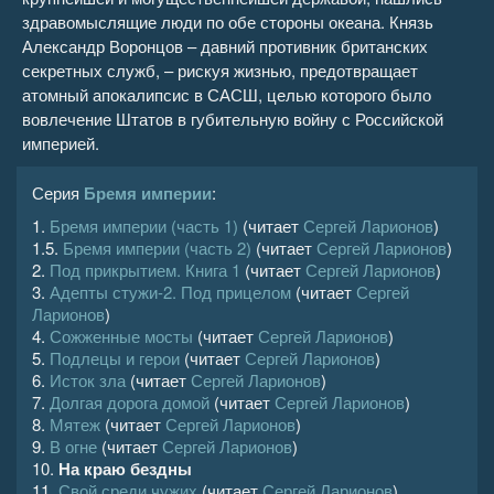
здравомыслящие люди по обе стороны океана. Князь
Александр Воронцов – давний противник британских
секретных служб, – рискуя жизнью, предотвращает
атомный апокалипсис в САСШ, целью которого было
вовлечение Штатов в губительную войну с Российской
империей.
Серия
Бремя империи
:
1.
Бремя империи (часть 1)
(читает
Сергей Ларионов
)
1.5.
Бремя империи (часть 2)
(читает
Сергей Ларионов
)
2.
Под прикрытием. Книга 1
(читает
Сергей Ларионов
)
3.
Адепты стужи-2. Под прицелом
(читает
Сергей
Ларионов
)
4.
Сожженные мосты
(читает
Сергей Ларионов
)
5.
Подлецы и герои
(читает
Сергей Ларионов
)
6.
Исток зла
(читает
Сергей Ларионов
)
7.
Долгая дорога домой
(читает
Сергей Ларионов
)
8.
Мятеж
(читает
Сергей Ларионов
)
9.
В огне
(читает
Сергей Ларионов
)
10.
На краю бездны
11.
Свой среди чужих
(читает
Сергей Ларионов
)