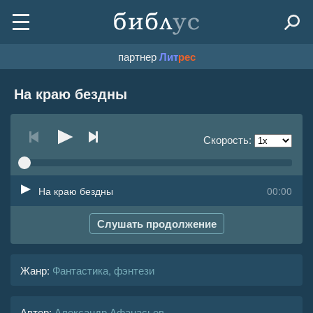
партнер
Лит
рес
На краю бездны
Скорость:
На краю бездны
00:00
Слушать продолжение
Жанр
:
Фантастика, фэнтези
Автор:
Александр Афанасьев